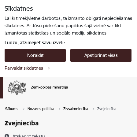
Pāriet uz lapas saturu
Sīkdatnes
Spied
lai meklētu
Enter
Lai šī tīmekļvietne darbotos, tā izmanto obligāti nepieciešamās
sīkdatnes. Ar Jūsu piekrišanu papildus šajā vietnē var tikt
izmantotas statistikas un sociālo mediju sīkdatnes.
Lūdzu, atzīmējiet savu izvēli:
Noraidīt
Apstiprināt visas
Pārvaldīt sīkdatnes
Sākums
Nozares politika
Zivsaimniecība
Zvejniecība
Zvejniecība
Atskaņot tekstu