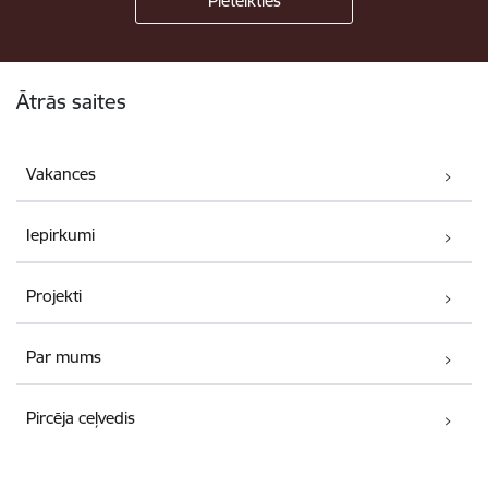
Kājene
Ātrās saites
Vakances
Iepirkumi
Projekti
Par mums
Pircēja ceļvedis