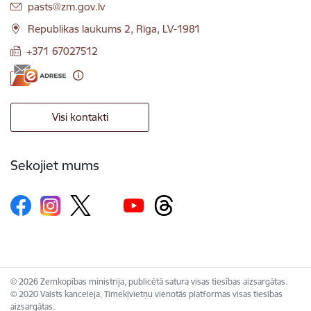
E-pasts:
pasts@zm.gov.lv
Republikas laukums 2, Rīga, LV-1981
+371 67027512
Visi kontakti
Sekojiet mums
© 2026 Zemkopības ministrija, publicētā satura visas tiesības aizsargātas.
© 2020 Valsts kanceleja, Tīmekļvietņu vienotās platformas visas tiesības
aizsargātas.