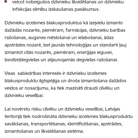
veicot nobeigušos dzīvnieku likvidēšanas un dzīvnieku
infekcijas slimību izskaušanas pasākumus.
Dzīvnieku izcelsmes blakusproduktus kā izejvielu izmanto
dažādās nozarēs, piemēram, farmācijas, dzīvnieku barības
ražošanas, augsnes mēslošanai un ielabošanai, ādas
apstrādes nozarē, bet jaunās tehnoloģijas un standarti ļauj
izmantot citās nozarēs, piemēram, enerģijas ieguvei,
biodīzeļdegvielas un atjaunojamās degvielas ražošanai.
Visas
sabiedrības interesēs ir d
zīvnieku izcelsmes
blakusproduktu ilgtspējīga un droša izmantošana
dažādos
veidos ar nosacījumu, ka tiek mazināti draudi cilvēku un
dzīvnieku veselībai.
Lai novērstu risku cilvēku un dzīvnieku veselībai,
Latvijas
teritorijā tiek nodrošināta dzīvnieku izcelsmes blakusproduktu
savākšanas, transportēšanas, identificēšanas, apstrādes,
izmantošanas un likvidēšanas sistēma.