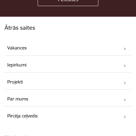
Kājene
Ātrās saites
Vakances
Iepirkumi
Projekti
Par mums
Pircēja ceļvedis