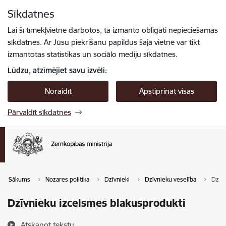
Pāriet uz lapas saturu
Sīkdatnes
Spied
lai meklētu
Enter
Lai šī tīmekļvietne darbotos, tā izmanto obligāti nepieciešamās
sīkdatnes. Ar Jūsu piekrišanu papildus šajā vietnē var tikt
izmantotas statistikas un sociālo mediju sīkdatnes.
Lūdzu, atzīmējiet savu izvēli:
Noraidīt
Apstiprināt visas
Pārvaldīt sīkdatnes
Sākums
Nozares politika
Dzīvnieki
Dzīvnieku veselība
Dzīvn
Dzīvnieku izcelsmes blakusprodukti
Atskaņot tekstu