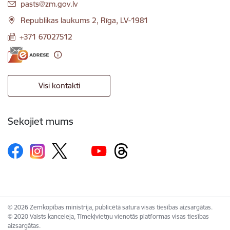
E-pasts:
pasts@zm.gov.lv
Republikas laukums 2, Rīga, LV-1981
+371 67027512
Visi kontakti
Sekojiet mums
© 2026 Zemkopības ministrija, publicētā satura visas tiesības aizsargātas.
© 2020 Valsts kanceleja, Tīmekļvietņu vienotās platformas visas tiesības
aizsargātas.