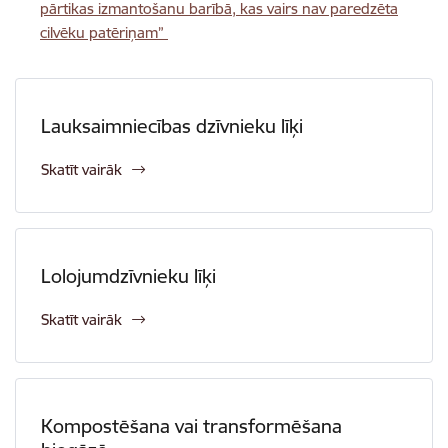
pārtikas izmantošanu barībā, kas vairs nav paredzēta
cilvēku patēriņam”
Lauksaimniecības dzīvnieku līķi
Skatīt vairāk
Lolojumdzīvnieku līķi
Skatīt vairāk
Kompostēšana vai transformēšana