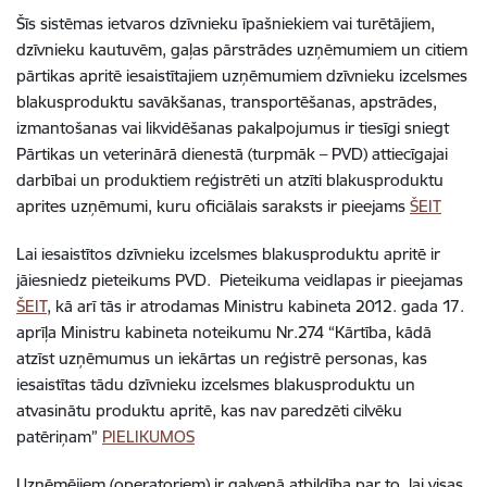
Šīs sistēmas ietvaros dzīvnieku īpašniekiem vai turētājiem,
dzīvnieku kautuvēm, gaļas pārstrādes uzņēmumiem un citiem
pārtikas apritē iesaistītajiem uzņēmumiem dzīvnieku izcelsmes
blakusproduktu savākšanas, transportēšanas, apstrādes,
izmantošanas vai likvidēšanas pakalpojumus ir tiesīgi sniegt
Pārtikas un veterinārā dienestā
(turpmāk – PVD)
attiecīgajai
darbībai un produktiem reģistrēti un atzīti blakusproduktu
aprites uzņēmumi, kuru oficiālais saraksts ir pieejams
ŠEIT
Lai
iesaistītos dzīvnieku izcelsmes blakusproduktu apritē ir
jāiesniedz pieteikums PVD. Pieteikuma veidlapas ir pieejamas
ŠEIT
,
kā arī tās ir atrodamas Ministru kabineta 2012. gada 17.
aprīļa Ministru kabineta noteikumu Nr.274 “Kārtība, kādā
atzīst uzņēmumus un iekārtas un reģistrē personas, kas
iesaistītas tādu dzīvnieku izcelsmes blakusproduktu un
atvasinātu produktu apritē, kas nav paredzēti cilvēku
patēriņam”
PIELIKUMOS
Uzņēmējiem
(operatoriem)
ir galvenā atbildība par to, lai visas