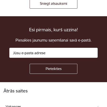
Sniegt atsauksmi
Esi pirmais, kurš uzzina!
Piesakies jaunumu saņemšanai savā e-pastā.
Kājene
Ātrās saites
Vakances