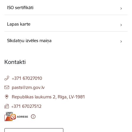
ISO sertifikāti
Lapas karte
Sīkdatņu izvēles maiņa
Kontakti
+371 67027010
E-pasts:
pasts@zm.gov.lv
Republikas laukums 2, Rīga, LV-1981
+371 67027512