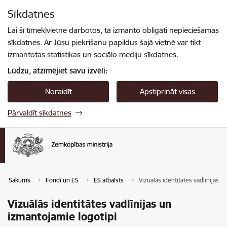
Pāriet uz lapas saturu
Sīkdatnes
Spied
lai meklētu
Enter
Lai šī tīmekļvietne darbotos, tā izmanto obligāti nepieciešamās
sīkdatnes. Ar Jūsu piekrišanu papildus šajā vietnē var tikt
izmantotas statistikas un sociālo mediju sīkdatnes.
Lūdzu, atzīmējiet savu izvēli:
Noraidīt
Apstiprināt visas
Pārvaldīt sīkdatnes
Sākums
Fondi un ES
ES atbalsts
Vizuālās identitātes vadlīnijas 
Vizuālās identitātes vadlīnijas un
izmantojamie logotipi