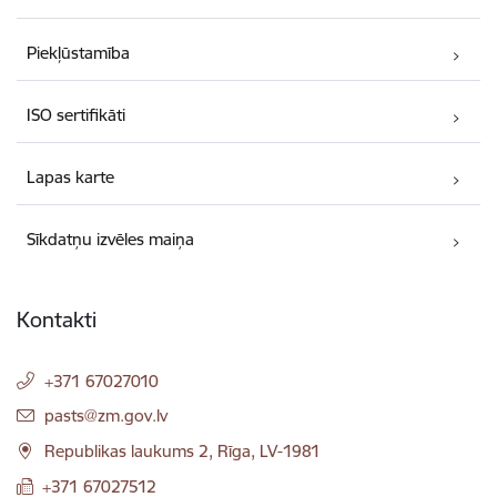
Piekļūstamība
ISO sertifikāti
Lapas karte
Sīkdatņu izvēles maiņa
Kontakti
+371 67027010
E-pasts:
pasts@zm.gov.lv
Republikas laukums 2, Rīga, LV-1981
+371 67027512