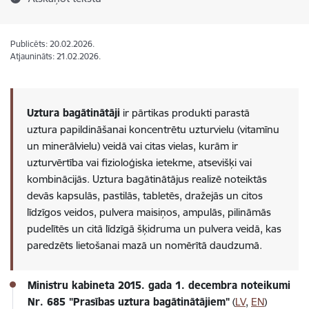
Publicēts: 20.02.2026.
Atjaunināts: 21.02.2026.
Uztura bagātinātāji
ir pārtikas produkti parastā
uztura papildināšanai koncentrētu uzturvielu (vitamīnu
un minerālvielu) veidā vai citas vielas, kurām ir
uzturvērtība vai fizioloģiska ietekme, atsevišķi vai
kombinācijās. Uztura bagātinātājus realizē noteiktās
devās kapsulās, pastilās, tabletēs, dražejās un citos
līdzīgos veidos, pulvera maisiņos, ampulās, pilināmās
pudelītēs un citā līdzīgā šķidruma un pulvera veidā, kas
paredzēts lietošanai mazā un nomērītā daudzumā.
Ministru kabineta 2015. gada 1. decembra noteikumi
Nr. 685 "Prasības uztura bagātinātājiem"
(
LV
,
EN
)