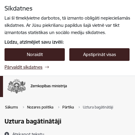
Pāriet uz lapas saturu
Sīkdatnes
Spied
lai meklētu
Enter
Lai šī tīmekļvietne darbotos, tā izmanto obligāti nepieciešamās
sīkdatnes. Ar Jūsu piekrišanu papildus šajā vietnē var tikt
izmantotas statistikas un sociālo mediju sīkdatnes.
Lūdzu, atzīmējiet savu izvēli:
Noraidīt
Apstiprināt visas
Pārvaldīt sīkdatnes
Sākums
Nozares politika
Pārtika
Uztura bagātinātāji
Uztura bagātinātāji
Atskaņot tekstu