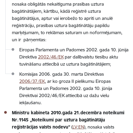
nosaka obligātās nekaitīguma prasības uztura
bagātinātājiem, kārtību, kādā reģistrē uztura
bagātinātājus, aptur vai ierobežo to apriti un anulē
reģistrāciju, prasības uztura bagātinātāju papildu
marķējumam, to reklāmas saturam un noformējumam,
un ir pārņemtas:
Eiropas Parlamenta un Padomes 2002. gada 10. jūnija
Direktīva
2002/46/EK
par dalībvalstu tiesību aktu
tuvināšanu attiecībā uz uztura bagātinātājiem;
Komisijas 2006. gada 30. marta Direktīvas
2006/37/EK
, ar ko groza II pielikumu Eiropas
Parlamenta un Padomes 2002. gada 10. jūnija
Direktīvai 2002/46/EK attiecībā uz dažu vielu
iekļaušanu.
Ministru kabineta 2010.gada 21.decembra noteikumi
Nr.1145 „Noteikumi par uztura bagātinātāju
reģistrācijas valsts nodevu”
(
LV
;
EN
), nosaka valsts