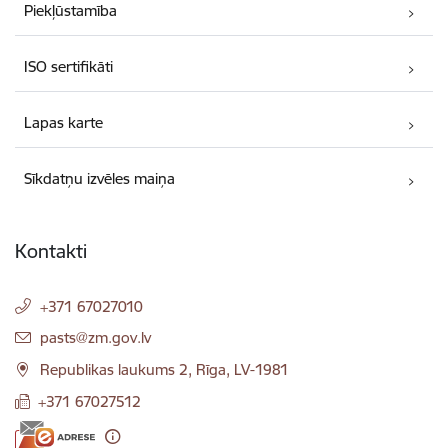
Piekļūstamība
ISO sertifikāti
Lapas karte
Sīkdatņu izvēles maiņa
Kontakti
+371 67027010
E-pasts:
pasts@zm.gov.lv
Republikas laukums 2, Rīga, LV-1981
+371 67027512