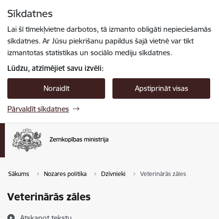
Pāriet uz lapas saturu
Sīkdatnes
Spied
lai meklētu
Enter
Lai šī tīmekļvietne darbotos, tā izmanto obligāti nepieciešamās
sīkdatnes. Ar Jūsu piekrišanu papildus šajā vietnē var tikt
izmantotas statistikas un sociālo mediju sīkdatnes.
Lūdzu, atzīmējiet savu izvēli:
Noraidīt
Apstiprināt visas
Pārvaldīt sīkdatnes
Sākums
Nozares politika
Dzīvnieki
Veterinārās zāles
Veterinārās zāles
Atskaņot tekstu