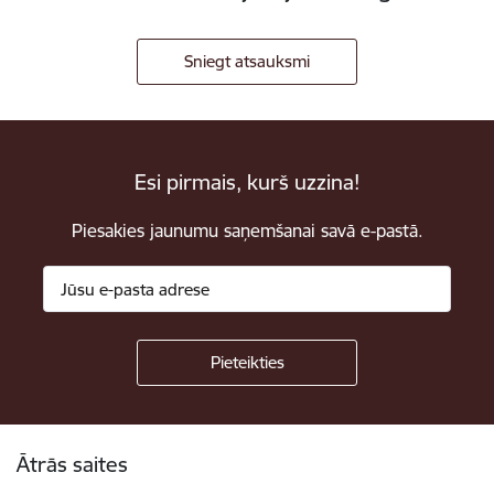
Sniegt atsauksmi
Esi pirmais, kurš uzzina!
Piesakies jaunumu saņemšanai savā e-pastā.
Kājene
Ātrās saites