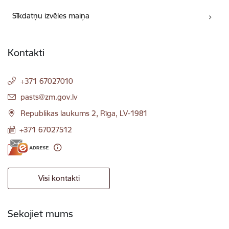
Sīkdatņu izvēles maiņa
Kontakti
+371 67027010
E-pasts:
pasts@zm.gov.lv
Republikas laukums 2, Rīga, LV-1981
+371 67027512
Visi kontakti
Sekojiet mums