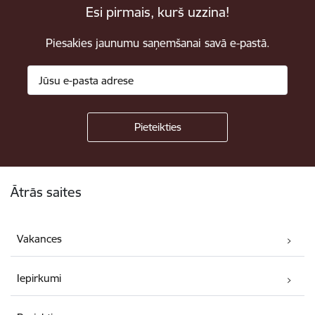
Esi pirmais, kurš uzzina!
Piesakies jaunumu saņemšanai savā e-pastā.
Kājene
Ātrās saites
Vakances
Iepirkumi