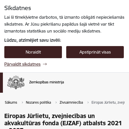
Pāriet uz lapas saturu
Sīkdatnes
Spied
lai meklētu
Enter
Lai šī tīmekļvietne darbotos, tā izmanto obligāti nepieciešamās
sīkdatnes. Ar Jūsu piekrišanu papildus šajā vietnē var tikt
izmantotas statistikas un sociālo mediju sīkdatnes.
Lūdzu, atzīmējiet savu izvēli:
Noraidīt
Apstiprināt visas
Pārvaldīt sīkdatnes
Sākums
Nozares politika
Zivsaimniecība
Eiropas Jūrlietu, zvejni
Eiropas Jūrlietu, zvejniecības un
akvakultūras fonda (EJZAF) atbalsts 2021