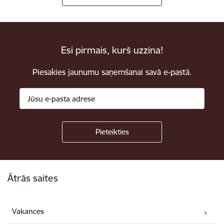
Esi pirmais, kurš uzzina!
Piesakies jaunumu saņemšanai savā e-pastā.
Kājene
Ātrās saites
Vakances