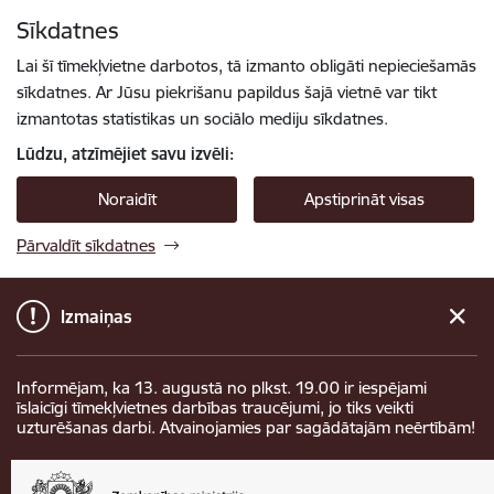
Pāriet uz lapas saturu
Sīkdatnes
Spied
lai meklētu
Enter
Lai šī tīmekļvietne darbotos, tā izmanto obligāti nepieciešamās
sīkdatnes. Ar Jūsu piekrišanu papildus šajā vietnē var tikt
izmantotas statistikas un sociālo mediju sīkdatnes.
Lūdzu, atzīmējiet savu izvēli:
Noraidīt
Apstiprināt visas
Pārvaldīt sīkdatnes
Izmaiņas
Informējam, ka 13. augustā no plkst. 19.00 ir iespējami
īslaicīgi tīmekļvietnes darbības traucējumi, jo tiks veikti
uzturēšanas darbi. Atvainojamies par sagādātajām neērtībām!