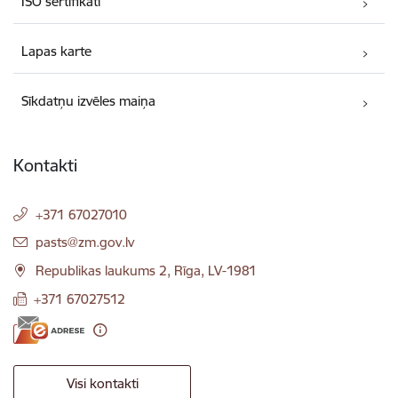
ISO sertifikāti
Lapas karte
Sīkdatņu izvēles maiņa
Kontakti
+371 67027010
E-pasts:
pasts@zm.gov.lv
Republikas laukums 2, Rīga, LV-1981
+371 67027512
Visi kontakti