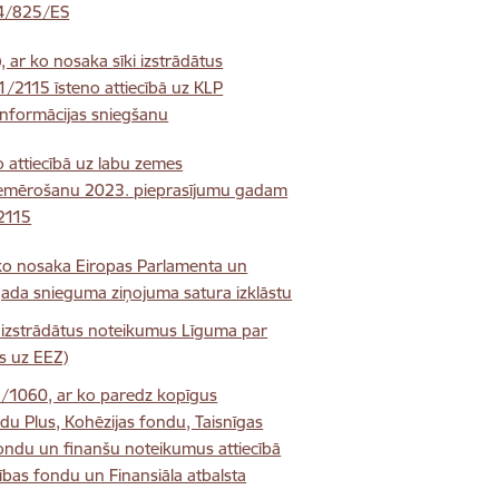
14/825/ES
 ar ko nosaka sīki izstrādātus
/2115 īsteno attiecībā uz KLP
 informācijas sniegšanu
o attiecībā uz labu zemes
) piemērošanu 2023. pieprasījumu gadam
2115
 ko nosaka Eiropas Parlamenta un
ada snieguma ziņojuma satura izklāstu
i izstrādātus noteikumus Līguma par
s uz EEZ)
1/1060, ar ko paredz kopīgus
du Plus, Kohēzijas fondu, Taisnīgas
fondu un finanšu noteikumus attiecībā
ības fondu un Finansiāla atbalsta