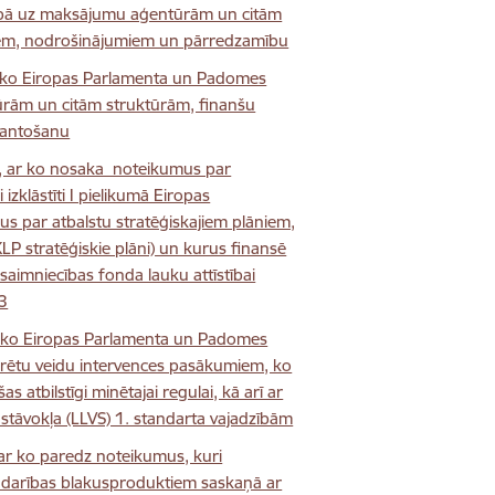
ībā uz maksājumu aģentūrām un citām
dēm, nodrošinājumiem un pārredzamību
ar ko Eiropas Parlamenta un Padomes
rām un citām struktūrām, finanšu
antošanu
0, ar ko nosaka noteikumus par
zklāstīti I pielikumā Eiropas
s par atbalstu stratēģiskajiem plāniem,
KLP stratēģiskie plāni) un kurus finansē
aimniecības fonda lauku attīstībai
13
ar ko Eiropas Parlamenta un Padomes
rētu veidu intervences pasākumiem, ko
atbilstīgi minētajai regulai, kā arī ar
stāvokļa (LLVS) 1. standarta vajadzībām
ar ko paredz noteikumus, kuri
vīndarības blakusproduktiem saskaņā ar