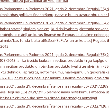
umentu robežu pārvaldībai un vīzu politikai
as Parlamenta un Padomes 2021. gada 2. decembra Regulai (ES) N
aimniecības politikas finansēšanu, pārvaldību un uzraudzību un ar 
as Parlamenta un Padomes 2021. gada 2. decembra Regulai (ES) 2
balstu stratēģiskajiem plāniem, kuri dalībvalstīm jāizstrādā saskaņā
stratēģiskie plāni) un kurus finansē no Eiropas Lauksaimniecības g
aimniecības fonda lauku attīstībai (ELFLA), un ar ko atceļ Regulas 
/2013
as Parlamenta un Padomes 2021. gada 2. decembra Regulai (ES) 2
308/2013, ar ko izveido lauksaimniecības produktu tirgu kopīgu or
aimniecības produktu un pārtikas produktu kvalitātes shēmām, (ES
ktu definīciju, aprakstu, noformējumu, marķējumu un ģeogrāfiskās
28/2013, ar ko ievieš īpašus pasākumus lauksaimniecības jomā attā
ijas 2021. gada 21. decembra Īstenošanas regulai (ES) 2021/2289
es Regulas (ES) 2021/2115 piemērošanas noteikumus attiecībā uz 
tiecībā uz elektronisko sistēmu drošai informācijas apmaiņai
ijas 2021. gada 21. decembra Īstenošanas regulai (ES) 2022/128, 