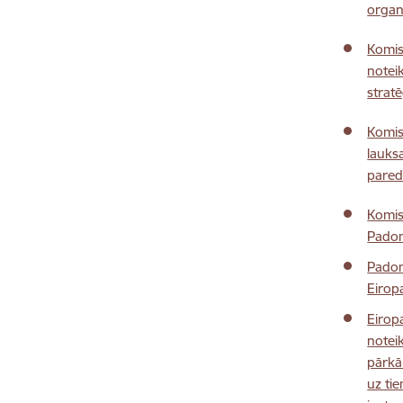
organ
Komis
notei
strat
Komis
lauks
pared
Komis
Padom
Padom
Eirop
Eirop
notei
pārkā
uz ti