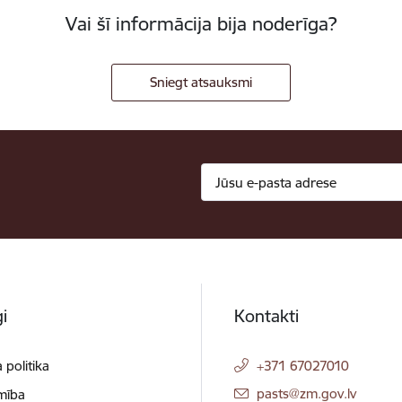
Vai šī informācija bija noderīga?
Sniegt atsauksmi
i
Kontakti
 politika
+371 67027010
E-pasts:
pasts@zm.gov.lv
mība