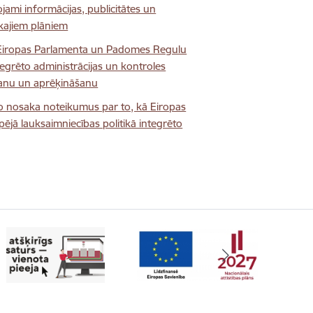
mi informācijas, publicitātes un
skajiem plāniem
ko Eiropas Parlamenta un Padomes Regulu
tegrēto administrācijas un kontroles
šanu un aprēķināšanu
ko nosaka noteikumus par to, kā Eiropas
jā lauksaimniecības politikā integrēto