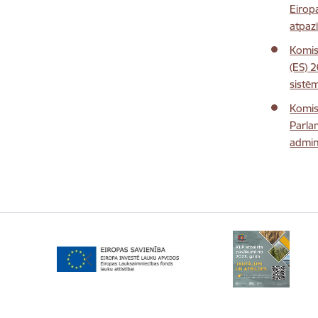
Eirop
atpaz
Komis
(ES) 
sistē
Komis
Parla
admin