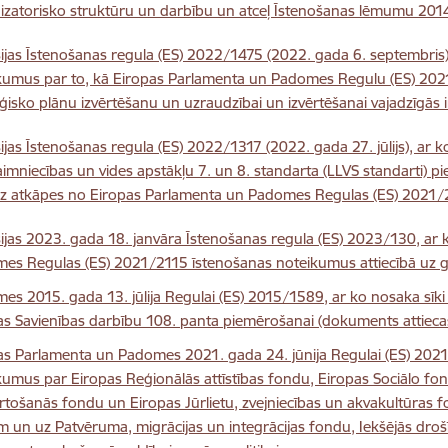
izatorisko struktūru un darbību un atceļ Īstenošanas lēmumu 20
ijas Īstenošanas regula (ES) 2022/1475 (2022. gada 6. septembris),
kumus par to, kā Eiropas Parlamenta un Padomes Regulu (ES) 2021
ēģisko plānu izvērtēšanu un uzraudzībai un izvērtēšanai vajadzīgās
ijas Īstenošanas regula (ES) 2022/1317 (2022. gada 27. jūlijs), ar k
aimniecības un vides apstākļu 7. un 8. standarta (LLVS standarti
z atkāpes no Eiropas Parlamenta un Padomes Regulas (ES) 2021/
ijas 2023. gada 18. janvāra Īstenošanas regula (ES) 2023/130, ar
es Regulas (ES) 2021/2115 īstenošanas noteikumus attiecībā uz g
es 2015. gada 13. jūlija Regulai (ES) 2015/1589, ar ko nosaka sīk
as Savienības darbību 108. panta piemērošanai (dokuments attieca
as Parlamenta un Padomes 2021. gada 24. jūnija Regulai (ES) 202
kumus par Eiropas Reģionālās attīstības fondu, Eiropas Sociālo fon
rtošanās fondu un Eiropas Jūrlietu, zvejniecības un akvakultūras 
em un uz Patvēruma, migrācijas un integrācijas fondu, Iekšējās droš