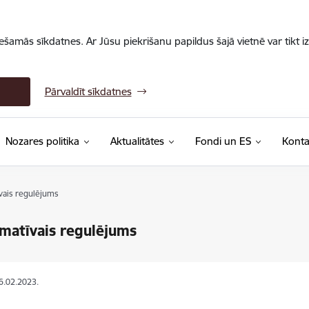
iešamās sīkdatnes. Ar Jūsu piekrišanu papildus šajā vietnē var tikt i
Pārvaldīt sīkdatnes
Nozares politika
Aktualitātes
Fondi un ES
Konta
vais regulējums
matīvais regulējums
16.02.2023.