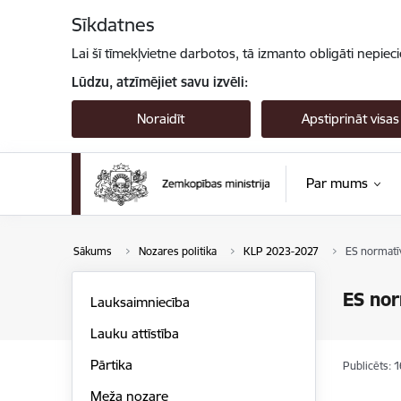
Pāriet uz lapas saturu
Sīkdatnes
Lai šī tīmekļvietne darbotos, tā izmanto obligāti nepiec
Lūdzu, atzīmējiet savu izvēli:
Noraidīt
Apstiprināt visas
Par mums
Sākums
Nozares politika
KLP 2023-2027
ES normatī
ES nor
Lauksaimniecība
Lauku attīstība
Pārtika
Publicēts: 
Meža nozare