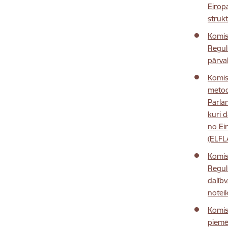
Eirop
struk
Komis
Regul
pārva
Komis
metodē
Parla
kuri d
no Ei
(ELFL
Komis
Regul
dalībv
notei
Komis
piemē