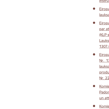
instr
Eirop
lauks
Eirop
par at
(KLP 
Lauks
1307
Eirop
Nr. 1
lauks
produ
Nr. 2
Komis
Padom
un at
Komis