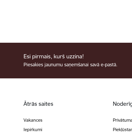
Esi pirmais, kurš uzzina!
Piesakies jaunumu saņemšanai savā e-pastā.
Kājene
Ātrās saites
Noderīg
Vakances
Privātuma
Iepirkumi
Piekļūsta