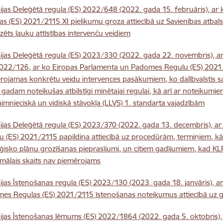
ijas Deleģētā regula (ES) 2022/648 (2022. gada 15. februāris), a
as (ES) 2021/2115 XI pielikumu groza attiecībā uz Savienības atba
zēts lauku attīstības intervenču veidiem
ijas Deleģētā regula (ES) 2023/330 (2022. gada 22. novembris), a
2022/126, ar ko Eiropas Parlamenta un Padomes Regulu (ES) 2021/
rojamas konkrētu veidu intervences pasākumiem, ko dalībvalstis s
 gadam noteikušas atbilstīgi minētajai regulai, kā arī ar noteikumi
aimnieciskā un vidiskā stāvokļa (LLVS) 1. standarta vajadzībām
ijas Deleģētā regula (ES) 2023/370 (2022. gada 13. decembris), 
u (ES) 2021/2115 papildina attiecībā uz procedūrām, termiņiem, kā
ēģisko plānu grozīšanas pieprasījumi, un citiem gadījumiem, kad KL
mālais skaits nav piemērojams
ijas Īstenošanas regula (ES) 2023/130 (2023. gada 18. janvāris), 
es Regulas (ES) 2021/2115 īstenošanas noteikumus attiecībā uz g
ijas Īstenošanas lēmums (ES) 2022/1864 (2022. gada 5. oktobris), 