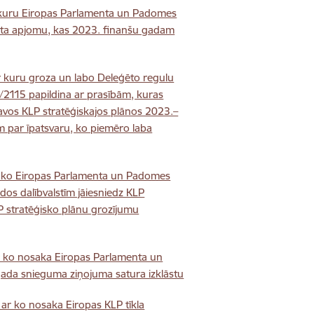
r kuru Eiropas Parlamenta un Padomes
lsta apjomu, kas 2023. finanšu gadam
r kuru groza un labo Deleģēto regulu
2115 papildina ar prasībām, kuras
avos KLP stratēģiskajos plānos 2023.–
em par īpatsvaru, ko piemēro laba
ar ko Eiropas Parlamenta un Padomes
dos dalībvalstīm jāiesniedz KLP
P stratēģisko plānu grozījumu
ar ko nosaka Eiropas Parlamenta un
ada snieguma ziņojuma satura izklāstu
ar ko nosaka Eiropas KLP tīkla