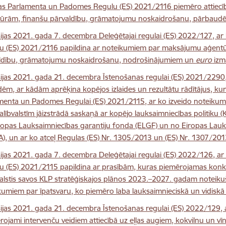
as Parlamenta un Padomes Regulu (ES) 2021/2116 piemēro attiec
tūrām, finanšu pārvaldību, grāmatojumu noskaidrošanu, pārbau
ijas 2021. gada 7. decembra Deleģētajai regulai (ES) 2022/127, 
u (ES) 2021/2116 papildina ar noteikumiem par maksājumu aģentū
ldību, grāmatojumu noskaidrošanu, nodrošinājumiem un
euro
izm
ijas 2021. gada 21. decembra Īstenošanas regulai (ES) 2021/229
m, ar kādām aprēķina kopējos izlaides un rezultātu rādītājus, kuri i
menta un Padomes Regulai (ES) 2021/2115, ar ko izveido noteikumu
alībvalstīm jāizstrādā saskaņā ar kopējo lauksaimniecības politiku (
ropas Lauksaimniecības garantiju fonda (ELGF) un no Eiropas Lauks
A), un ar ko atceļ Regulas (ES) Nr. 1305/2013 un (ES) Nr. 1307/20
ijas 2021. gada 7. decembra Deleģētajai regulai (ES) 2022/126, 
u (ES) 2021/2115 papildina ar prasībām, kuras piemērojamas konk
alstis savos KLP stratēģiskajos plānos 2023.–2027. gadam noteikušas 
kumiem par īpatsvaru, ko piemēro laba lauksaimnieciskā un vidiskā 
ijas 2021. gada 21. decembra Īstenošanas regulai (ES) 2022/129, 
rojami intervenču veidiem attiecībā uz eļļas augiem, kokvilnu un 