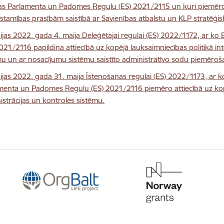
as Parlamenta un Padomes Regulu (ES) 2021/2115 un kuri piemēroja
īstamības prasībām saistībā ar Savienības atbalstu un KLP stratēģi
ijas 2022. gada 4. maija Deleģētajai regulai (ES) 2022/1172, ar 
2021/2116 papildina attiecībā uz kopējā lauksaimniecības politikā in
mu un ar nosacījumu sistēmu saistīto administratīvo sodu piemēro
ijas 2022. gada 31. maija Īstenošanas regulai (ES) 2022/1173, ar 
menta un Padomes Regulu (ES) 2021/2116 piemēro attiecībā uz kopē
istrācijas un kontroles sistēmu.