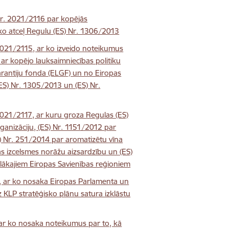
r. 2021/2116 par kopējās
ko atceļ Regulu (ES) Nr. 1306/2013
021/2115, ar ko izveido noteikumus
 ar kopējo lauksaimniecības politiku
arantiju fonda (ELGF) un no Eiropas
(ES) Nr. 1305/2013 un (ES) Nr.
021/2117, ar kuru groza Regulas (ES)
ganizāciju, (ES) Nr. 1151/2012 par
) Nr. 251/2014 par aromatizētu vīna
 izcelsmes norāžu aizsardzību un (ES)
lākajiem Eiropas Savienības reģioniem
, ar ko nosaka Eiropas Parlamenta un
KLP stratēģisko plānu satura izklāstu
ar ko nosaka noteikumus par to, kā