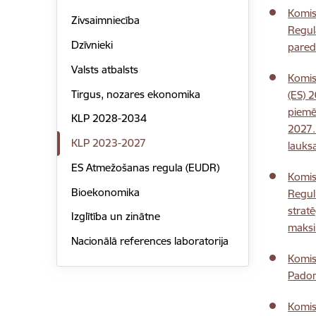
Komis
Zivsaimniecība
Regul
Dzīvnieki
pared
Valsts atbalsts
Komis
Tirgus, nozares ekonomika
(ES) 
piemē
KLP 2028-2034
2027.
KLP 2023-2027
lauks
ES Atmežošanas regula (EUDR)
Komis
Bioekonomika
Regul
strat
Izglītība un zinātne
maksi
Nacionālā references laboratorija
Komis
Padom
Komis