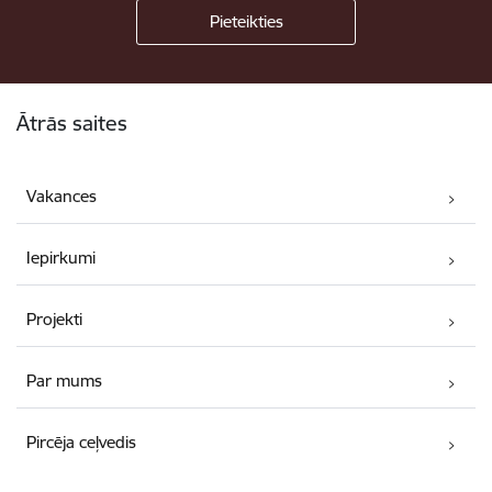
Kājene
Ātrās saites
Vakances
Iepirkumi
Projekti
Par mums
Pircēja ceļvedis