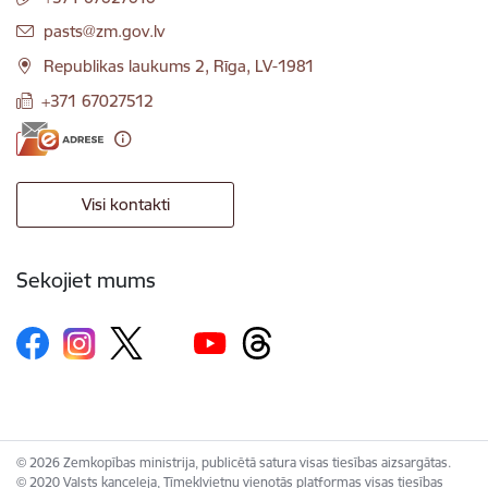
E-pasts:
pasts@zm.gov.lv
Republikas laukums 2, Rīga, LV-1981
+371 67027512
Visi kontakti
Sekojiet mums
© 2026 Zemkopības ministrija, publicētā satura visas tiesības aizsargātas.
© 2020 Valsts kanceleja, Tīmekļvietņu vienotās platformas visas tiesības