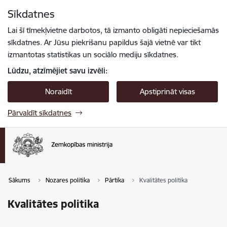
Pāriet uz lapas saturu
Sīkdatnes
Spied
lai meklētu
Enter
Lai šī tīmekļvietne darbotos, tā izmanto obligāti nepieciešamās
sīkdatnes. Ar Jūsu piekrišanu papildus šajā vietnē var tikt
izmantotas statistikas un sociālo mediju sīkdatnes.
Lūdzu, atzīmējiet savu izvēli:
Noraidīt
Apstiprināt visas
Pārvaldīt sīkdatnes
Sākums
Nozares politika
Pārtika
Kvalitātes politika
Kvalitātes politika