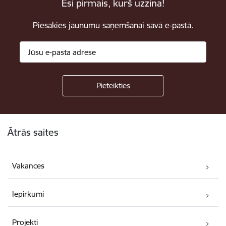
Esi pirmais, kurš uzzina!
Piesakies jaunumu saņemšanai savā e-pastā.
Kājene
Ātrās saites
Vakances
Iepirkumi
Projekti