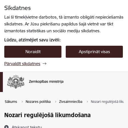
Pāriet uz lapas saturu
Sīkdatnes
Spied
lai meklētu
Enter
Lai šī tīmekļvietne darbotos, tā izmanto obligāti nepieciešamās
sīkdatnes. Ar Jūsu piekrišanu papildus šajā vietnē var tikt
izmantotas statistikas un sociālo mediju sīkdatnes.
Lūdzu, atzīmējiet savu izvēli:
Noraidīt
Apstiprināt visas
Pārvaldīt sīkdatnes
Sākums
Nozares politika
Zivsaimniecība
Nozari regulējošā liku
Nozari regulējošā likumdošana
Atskaņot tekstu