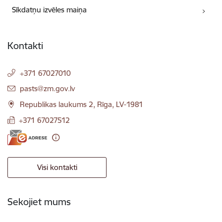
Sīkdatņu izvēles maiņa
Kontakti
+371 67027010
E-pasts:
pasts@zm.gov.lv
Republikas laukums 2, Rīga, LV-1981
+371 67027512
Visi kontakti
Sekojiet mums