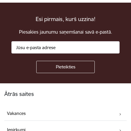
Esi pirmais, kurš uzzina!
Piesakies jaunumu saņemšanai savā e-pastā.
Kājene
Ātrās saites
Vakances
Iepirkumi