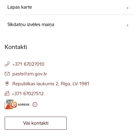
Lapas karte
Sīkdatņu izvēles maiņa
Kontakti
+371 67027010
E-pasts:
pasts@zm.gov.lv
Republikas laukums 2, Rīga, LV-1981
+371 67027512
Visi kontakti