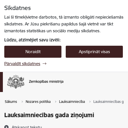
Pāriet uz lapas saturu
Sīkdatnes
Spied
lai meklētu
Enter
Lai šī tīmekļvietne darbotos, tā izmanto obligāti nepieciešamās
sīkdatnes. Ar Jūsu piekrišanu papildus šajā vietnē var tikt
izmantotas statistikas un sociālo mediju sīkdatnes.
Lūdzu, atzīmējiet savu izvēli:
Noraidīt
Apstiprināt visas
Pārvaldīt sīkdatnes
Sākums
Nozares politika
Lauksaimniecība
Lauksaimniecības gad
Lauksaimniecības gada ziņojumi
Atskaņot tekstu