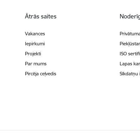
Kājene
Ātrās saites
Noderīg
Vakances
Privātuma
Iepirkumi
Piekļūsta
Projekti
ISO sertif
Par mums
Lapas kar
Pircēja ceļvedis
Sīkdatņu 