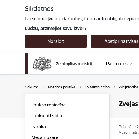
Pāriet uz lapas saturu
Sīkdatnes
Lai šī tīmekļvietne darbotos, tā izmanto obligāti nepiec
Lūdzu, atzīmējiet savu izvēli:
Noraidīt
Apstiprināt visas
Par mums
Sākums
Nozares politika
Zivsaimniecība
Zvejniecība
Zvejas
Lauksaimniecība
Lauku attīstība
Pārtika
Publicēts: 
Atjaunināts
Meža nozare