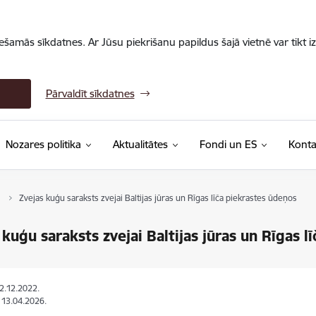
iešamās sīkdatnes. Ar Jūsu piekrišanu papildus šajā vietnē var tikt i
Pārvaldīt sīkdatnes
Nozares politika
Aktualitātes
Fondi un ES
Konta
Zvejas kuģu saraksts zvejai Baltijas jūras un Rīgas līča piekrastes ūdeņos
 kuģu saraksts zvejai Baltijas jūras un Rīgas 
22.12.2022.
: 13.04.2026.