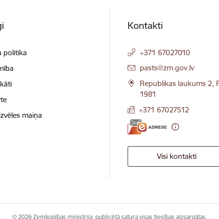
i
Kontakti
 politika
+371 67027010
E-pasts:
pasts@zm.gov.lv
mība
Republikas laukums 2, R
ikāti
1981
te
+371 67027512
izvēles maiņa
Visi kontakti
© 2026 Zemkopības ministrija, publicētā satura visas tiesības aizsargātas.