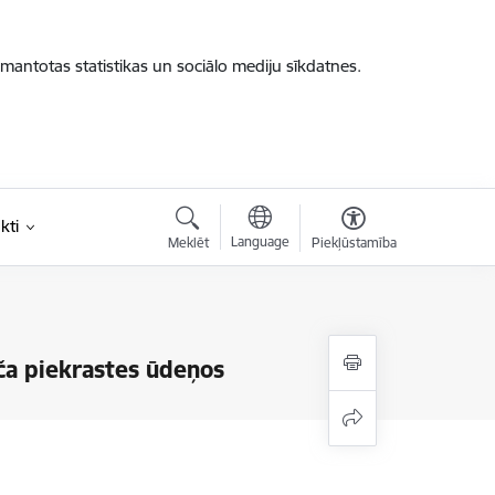
zmantotas statistikas un sociālo mediju sīkdatnes.
kti
Language
Meklēt
Piekļūstamība
līča piekrastes ūdeņos