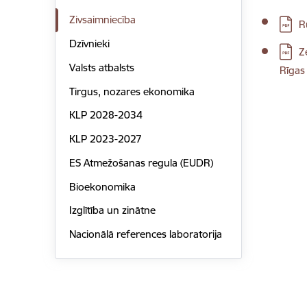
Zivsaimniecība
Lejupi
R
Dzīvnieki
Lejupi
Z
Valsts atbalsts
Rīgas
Tirgus, nozares ekonomika
KLP 2028-2034
KLP 2023-2027
ES Atmežošanas regula (EUDR)
Bioekonomika
Izglītība un zinātne
Nacionālā references laboratorija