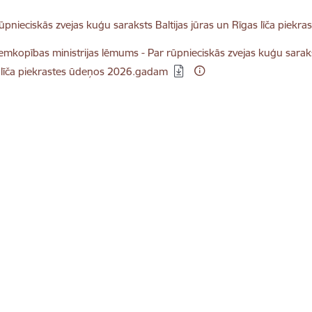
elādēt:
ūpnieciskās zvejas kuģu saraksts Baltijas jūras un Rīgas līča piek
elādēt:
emkopības ministrijas lēmums - Par rūpnieciskās zvejas kuģu saraks
 līča piekrastes ūdeņos 2026.gadam