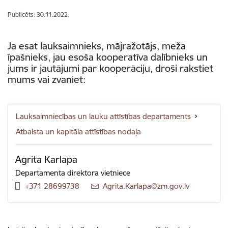
Publicēts: 30.11.2022.
Ja esat lauksaimnieks, mājražotājs, meža
īpašnieks, jau esoša kooperatīva dalībnieks un
jums ir jautājumi par kooperāciju, droši rakstiet
mums vai zvaniet:
Lauksaimniecības un lauku attīstības departaments
Atbalsta un kapitāla attīstības nodaļa
Agrita Karlapa
Departamenta direktora vietniece
+371 28699738
E-pasts:
Agrita.Karlapa@zm.gov.lv