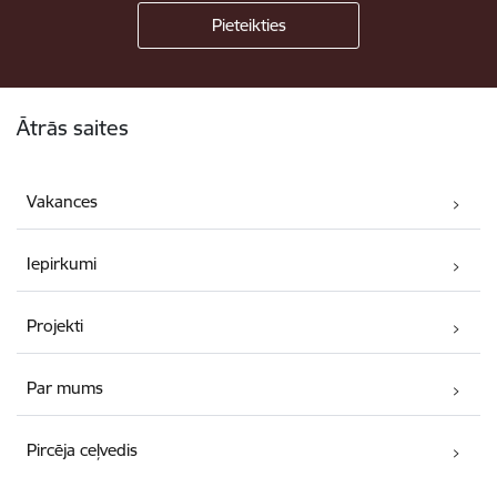
Kājene
Ātrās saites
Vakances
Iepirkumi
Projekti
Par mums
Pircēja ceļvedis