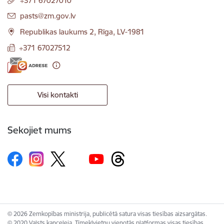
+371 67027010
E-pasts:
pasts@zm.gov.lv
Republikas laukums 2, Rīga, LV-1981
+371 67027512
Visi kontakti
Sekojiet mums
© 2026 Zemkopības ministrija, publicētā satura visas tiesības aizsargātas.
© 2020 Valsts kanceleja, Tīmekļvietņu vienotās platformas visas tiesības