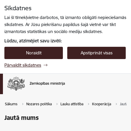
Pāriet uz lapas saturu
Sīkdatnes
Spied
lai meklētu
Enter
Lai šī tīmekļvietne darbotos, tā izmanto obligāti nepieciešamās
sīkdatnes. Ar Jūsu piekrišanu papildus šajā vietnē var tikt
izmantotas statistikas un sociālo mediju sīkdatnes.
Lūdzu, atzīmējiet savu izvēli:
Noraidīt
Apstiprināt visas
Pārvaldīt sīkdatnes
Sākums
Nozares politika
Lauku attīstība
Kooperācija
Jautā
Jautā mums