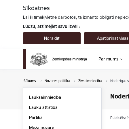
Pāriet uz lapas saturu
Sīkdatnes
Lai šī tīmekļvietne darbotos, tā izmanto obligāti nepiec
Lūdzu, atzīmējiet savu izvēli:
Noraidīt
Apstiprināt visas
Par mums
Sākums
Nozares politika
Zivsaimniecība
Noderīgas s
Noderī
Lauksaimniecība
Lauku attīstība
Pārtika
Publicēts: 
Meža nozare