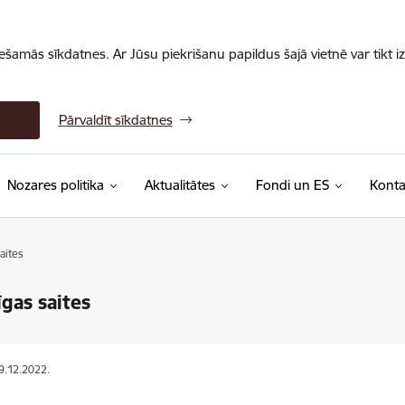
iešamās sīkdatnes. Ar Jūsu piekrišanu papildus šajā vietnē var tikt i
Pārvaldīt sīkdatnes
Nozares politika
Aktualitātes
Fondi un ES
Konta
aites
gas saites
19.12.2022.