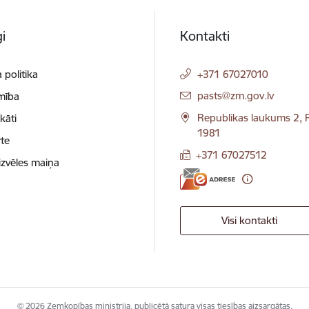
i
Kontakti
 politika
+371 67027010
E-pasts:
pasts@zm.gov.lv
mība
Republikas laukums 2, R
ikāti
1981
te
+371 67027512
izvēles maiņa
Visi kontakti
© 2026 Zemkopības ministrija, publicētā satura visas tiesības aizsargātas.