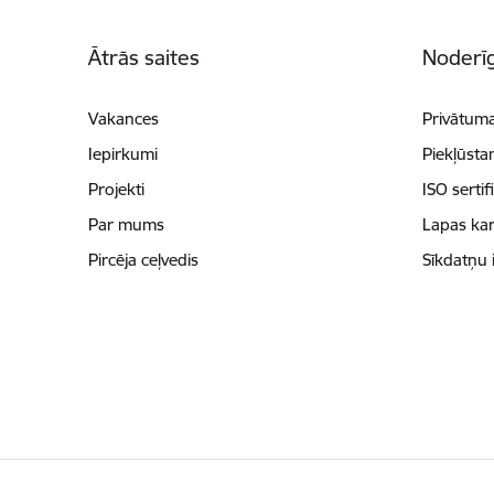
Kājene
Ātrās saites
Noderīg
Vakances
Privātuma
Iepirkumi
Piekļūsta
Projekti
ISO sertif
Par mums
Lapas kar
Pircēja ceļvedis
Sīkdatņu 