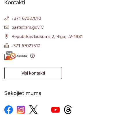
Kontakti
+371 67027010
E-pasts:
pasts@zm.gov.lv
Republikas laukums 2, Rīga, LV-1981
+371 67027512
Visi kontakti
Sekojiet mums