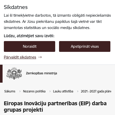
Pāriet uz lapas saturu
Sīkdatnes
Spied
lai meklētu
Enter
Lai šī tīmekļvietne darbotos, tā izmanto obligāti nepieciešamās
sīkdatnes. Ar Jūsu piekrišanu papildus šajā vietnē var tikt
izmantotas statistikas un sociālo mediju sīkdatnes.
Lūdzu, atzīmējiet savu izvēli:
Noraidīt
Apstiprināt visas
Pārvaldīt sīkdatnes
Sākums
Nozares politika
Lauku attīstība
2021.-2027.gada plānoš
Eiropas Inovāciju partnerības (EIP) darba
grupas projekti