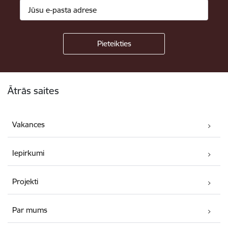
Kājene
Ātrās saites
Vakances
Iepirkumi
Projekti
Par mums