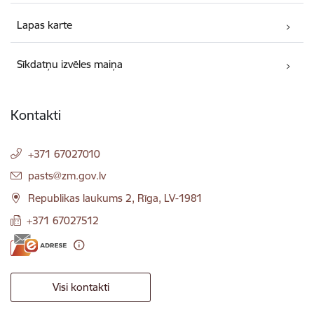
Lapas karte
Sīkdatņu izvēles maiņa
Kontakti
+371 67027010
E-pasts:
pasts@zm.gov.lv
Republikas laukums 2, Rīga, LV-1981
+371 67027512
Visi kontakti