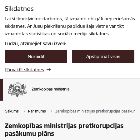
Pāriet uz lapas saturu
Sīkdatnes
Spied
lai meklētu
Enter
Lai šī tīmekļvietne darbotos, tā izmanto obligāti nepieciešamās
sīkdatnes. Ar Jūsu piekrišanu papildus šajā vietnē var tikt
izmantotas statistikas un sociālo mediju sīkdatnes.
Lūdzu, atzīmējiet savu izvēli:
Noraidīt
Apstiprināt visas
Pārvaldīt sīkdatnes
Sākums
Par mums
Zemkopības ministrijas pretkorupcijas pasākumu
Zemkopības ministrijas pretkorupcijas
pasākumu plāns