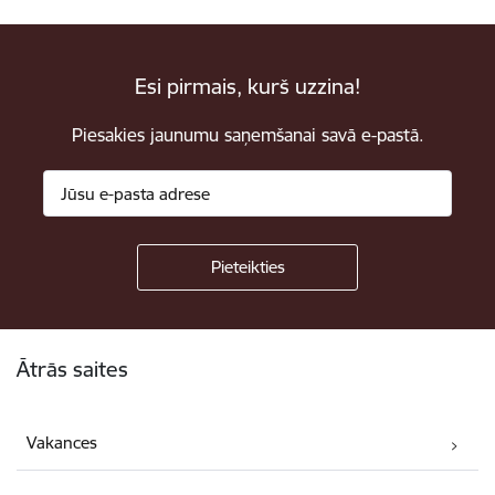
Esi pirmais, kurš uzzina!
Piesakies jaunumu saņemšanai savā e-pastā.
Kājene
Ātrās saites
Vakances