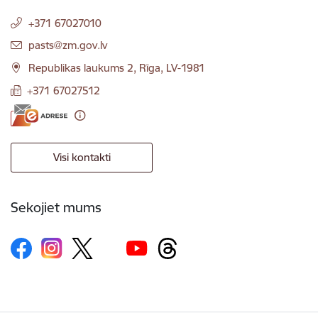
+371 67027010
E-pasts:
pasts@zm.gov.lv
Republikas laukums 2, Rīga, LV-1981
+371 67027512
Visi kontakti
Sekojiet mums