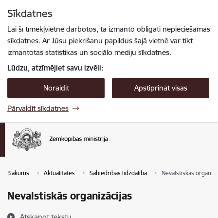
Pāriet uz lapas saturu
Sīkdatnes
Spied
lai meklētu
Enter
Lai šī tīmekļvietne darbotos, tā izmanto obligāti nepieciešamās
sīkdatnes. Ar Jūsu piekrišanu papildus šajā vietnē var tikt
izmantotas statistikas un sociālo mediju sīkdatnes.
Lūdzu, atzīmējiet savu izvēli:
Noraidīt
Apstiprināt visas
Pārvaldīt sīkdatnes
Sākums
Aktualitātes
Sabiedrības līdzdalība
Nevalstiskās organizā
Nevalstiskās organizācijas
Atskaņot tekstu