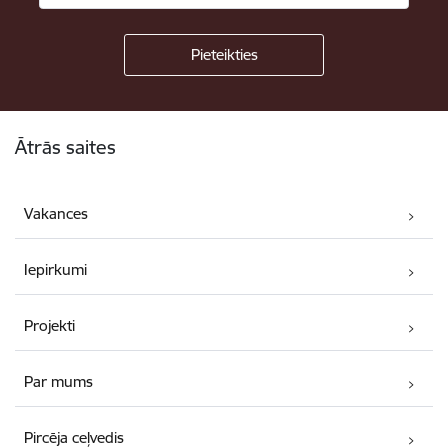
Kājene
Ātrās saites
Vakances
Iepirkumi
Projekti
Par mums
Pircēja ceļvedis