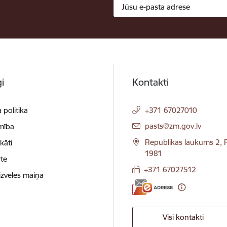
i
Kontakti
 politika
+371 67027010
E-pasts:
pasts@zm.gov.lv
mība
Republikas laukums 2, R
ikāti
1981
te
+371 67027512
izvēles maiņa
Visi kontakti