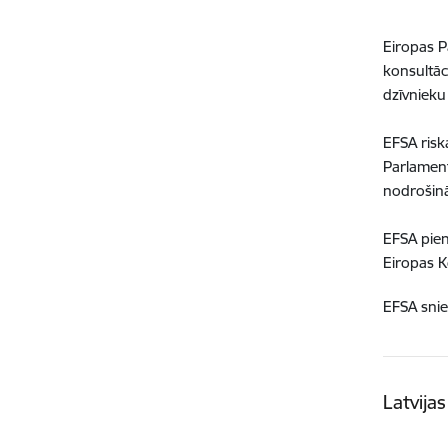
Eiropas P
konsultāc
dzīvnieku
EFSA riska
Parlament
nodrošinā
EFSA pien
Eiropas K
EFSA snie
Latvija