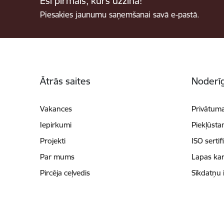
Esi pirmais, kurš uzzina!
Piesakies jaunumu saņemšanai savā e-pastā.
Kājene
Ātrās saites
Noderīg
Vakances
Privātuma
Iepirkumi
Piekļūsta
Projekti
ISO sertif
Par mums
Lapas kar
Pircēja ceļvedis
Sīkdatņu 