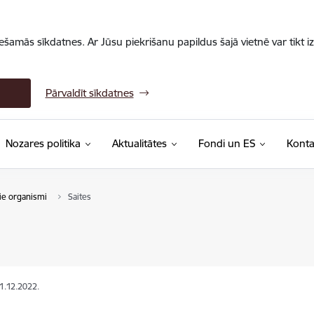
iešamās sīkdatnes. Ar Jūsu piekrišanu papildus šajā vietnē var tikt i
Pārvaldīt sīkdatnes
Nozares politika
Aktualitātes
Fondi un ES
Konta
ie organismi
Saites
01.12.2022.