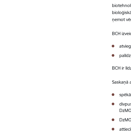
biotehnol
bioloģisk
ņemot vēr
BCH izvei
atvie
palīd
BCH ir līd
Saskaņā a
spēkā
divpu
DzMO
DzMO 
attie