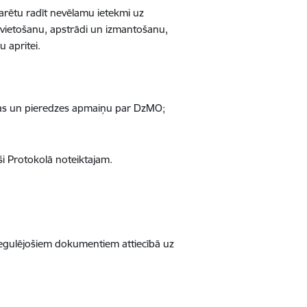
arētu radīt nevēlamu ietekmi uz
rvietošanu, apstrādi un izmantošanu,
 apritei.
cijas un pieredzes apmaiņu par DzMO;
oši Protokolā noteiktajam.
egulējošiem dokumentiem attiecībā uz