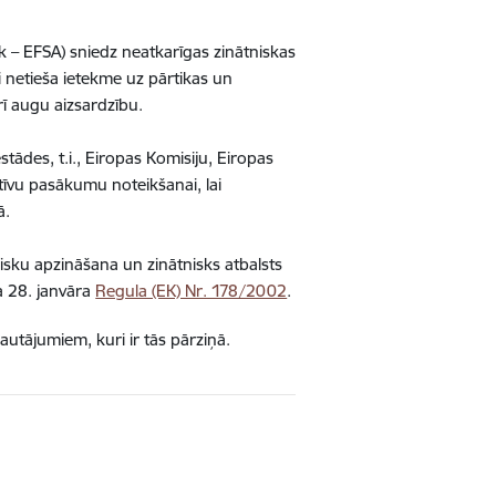
 – EFSA) sniedz neatkarīgas zinātniskas
i netieša ietekme uz pārtikas un
rī augu aizsardzību.
stādes, t.i., Eiropas Komisiju, Eiropas
īvu pasākumu noteikšanai, lai
ā.
isku apzināšana un zinātnisks atbalsts
a 28. janvāra
Regula (EK) Nr. 178/2002
.
autājumiem, kuri ir tās pārziņā.