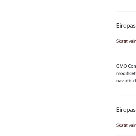
Eiropas
Skatīt vai
GMO Compa
modificēt
nav atbil
Eiropas
Skatīt vai