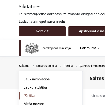
Pāriet uz lapas saturu
Sīkdatnes
Lai šī tīmekļvietne darbotos, tā izmanto obligāti nepiec
Lūdzu, atzīmējiet savu izvēli:
Noraidīt
Apstiprināt visas
Par mums
Sākums
Nozares politika
Pārtika
Ģenētiski modificēt
Saites
Lauksaimniecība
Lauku attīstība
Pārtika
Publicēts: 
Meža nozare