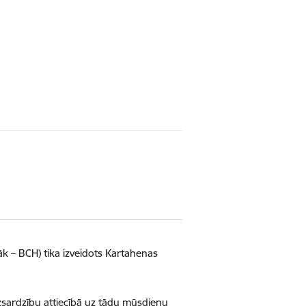
āk – BCH) tika izveidots Kartahenas
izsardzību attiecībā uz tādu mūsdienu