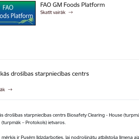
FAO GM Foods Platform
Skatīt vairāk
skās drošības starpniecības centrs
rāk
ās drošības starpniecības centrs Biosafety Clearing - House (turpm
 (turpmāk – Protokols) ietvaros.
 mērķis ir Pusēm līdzdarboties, lai nodrošinātu atbilstoša līmeņa a