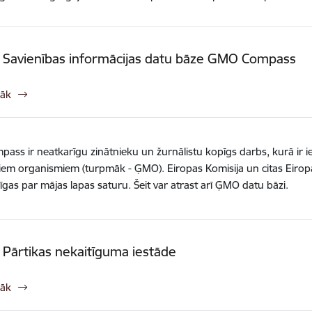
 Savienības informācijas datu bāze GMO Compass
rāk
ss ir neatkarīgu zinātnieku un žurnālistu kopīgs darbs, kurā ir ie
iem organismiem (turpmāk - ĢMO). Eiropas Komisija un citas Eiropa
dīgas par mājas lapas saturu. Šeit var atrast arī ĢMO datu bāzi.
 Pārtikas nekaitīguma iestāde
rāk