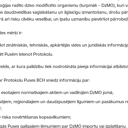
oģijas radīto dzīvo modificēto organismu (turpmāk – DzMO), kuri v
ās daudzveidības saglabāšanu un ilglaicīgu izmantošanu, drošu pā
ā arī risku cilvēku veselībai, un īpašu uzmanību pievēršot pārrobežu
des mērķi ir:
glot zinātniskās, tehniskās, apkārtējās vides un juridiskās informā
zēt Pusēm īstenot Protokolu.
zeklis, ar kura palīdzību tiek nodrošināta pieeja informācijai atbilst
r Protokolu Puses BCH sniedz informāciju par:
 esošajiem normatīvajiem aktiem un vadlīnijām DzMO jomā;
sējiem, reģionālajiem un daudzpusējiem līgumiem un pasākumus r
;
riska novērtēšanas kopsavilkumiem;
cīgās Puses galīgajiem lēmumiem par DzMO importu vai izplatīšanu.