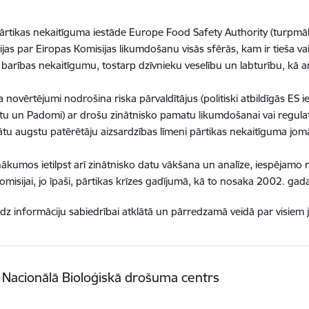
ārtikas nekaitīguma iestāde Europe Food Safety Authority (turpmāk
ijas par Eiropas Komisijas likumdošanu visās sfērās, kam ir tieša va
 barības nekaitīgumu, tostarp dzīvnieku veselību un labturību, kā a
 novērtējumi nodrošina riska pārvaldītājus (politiski atbildīgās ES ie
u un Padomi) ar drošu zinātnisko pamatu likumdošanai vai regulat
tu augstu patērētāju aizsardzības līmeni pārtikas nekaitīguma jom
ākumos ietilpst arī zinātnisko datu vākšana un analīze, iespējamo r
omisijai, jo īpaši, pārtikas krīzes gadījumā, kā to nosaka 2002. gad
dz informāciju sabiedrībai atklātā un pārredzamā veidā par visiem j
s Nacionālā Bioloģiskā drošuma centrs