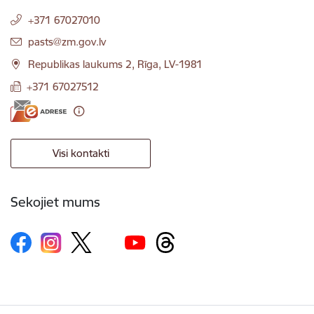
+371 67027010
E-pasts:
pasts@zm.gov.lv
Republikas laukums 2, Rīga, LV-1981
+371 67027512
Visi kontakti
Sekojiet mums