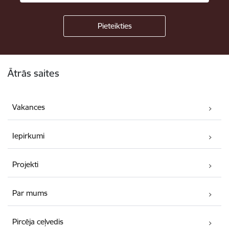
Kājene
Ātrās saites
Vakances
Iepirkumi
Projekti
Par mums
Pircēja ceļvedis