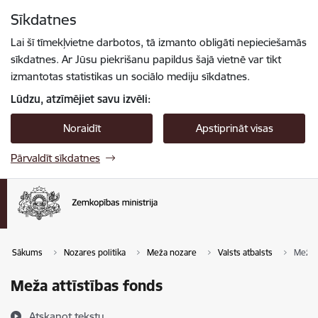
Pāriet uz lapas saturu
Sīkdatnes
Spied
lai meklētu
Enter
Lai šī tīmekļvietne darbotos, tā izmanto obligāti nepieciešamās
sīkdatnes. Ar Jūsu piekrišanu papildus šajā vietnē var tikt
izmantotas statistikas un sociālo mediju sīkdatnes.
Lūdzu, atzīmējiet savu izvēli:
Noraidīt
Apstiprināt visas
Pārvaldīt sīkdatnes
Sākums
Nozares politika
Meža nozare
Valsts atbalsts
Meža a
Meža attīstības fonds
Atskaņot tekstu