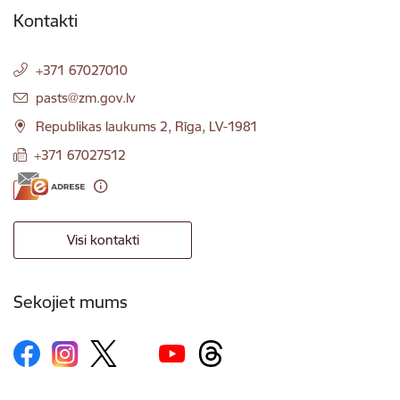
Kontakti
+371 67027010
E-pasts:
pasts@zm.gov.lv
Republikas laukums 2, Rīga, LV-1981
+371 67027512
Visi kontakti
Sekojiet mums