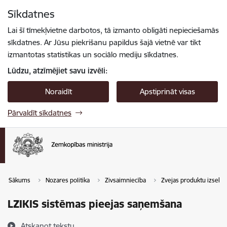
Pāriet uz lapas saturu
Sīkdatnes
Spied
lai meklētu
Enter
Lai šī tīmekļvietne darbotos, tā izmanto obligāti nepieciešamās
sīkdatnes. Ar Jūsu piekrišanu papildus šajā vietnē var tikt
izmantotas statistikas un sociālo mediju sīkdatnes.
Lūdzu, atzīmējiet savu izvēli:
Noraidīt
Apstiprināt visas
Pārvaldīt sīkdatnes
Sākums
Nozares politika
Zivsaimniecība
Zvejas produktu izseko
LZIKIS sistēmas pieejas saņemšana
Atskaņot tekstu