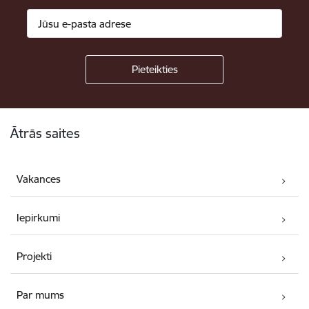
Kājene
Ātrās saites
Vakances
Iepirkumi
Projekti
Par mums