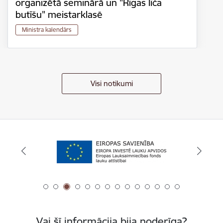
organizētā seminārā un "Rīgas līča
butīšu" meistarklasē
Ministra kalendārs
Visi notikumi
Vai šī informācija bija noderīga?