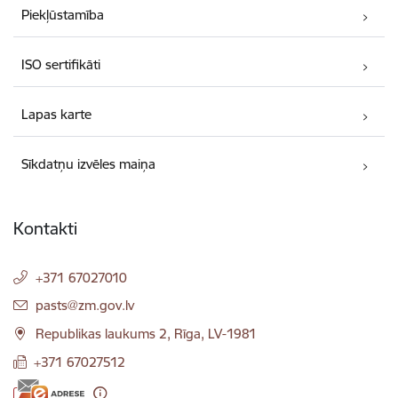
Piekļūstamība
ISO sertifikāti
Lapas karte
Sīkdatņu izvēles maiņa
Kontakti
+371 67027010
E-pasts:
pasts@zm.gov.lv
Republikas laukums 2, Rīga, LV-1981
+371 67027512