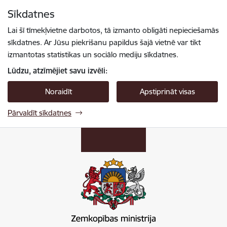
Pāriet uz lapas saturu
Sīkdatnes
Spied
lai meklētu
Enter
Lai šī tīmekļvietne darbotos, tā izmanto obligāti nepieciešamās
sīkdatnes. Ar Jūsu piekrišanu papildus šajā vietnē var tikt
izmantotas statistikas un sociālo mediju sīkdatnes.
Lūdzu, atzīmējiet savu izvēli:
Noraidīt
Apstiprināt visas
Pārvaldīt sīkdatnes
Zemkopības ministrija