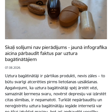
Skaļi solījumi nav pierādījums - jaunā infografika
aicina pārbaudīt faktus par uztura
bagātinātājiem
07.08.2026.
Uztura bagātinātāji ir pārtikas produkti, nevis zāles – to
būtu svarīgi atcerēties pirms lietošanas uzsākšanas.
Apgalvojumi, ka uztura bagātinātāji spēj ārstēt vēzi,
samazināt ķermeņa svaru, novērst depresiju vai izārstēt
citas slimības, ir nepamatoti. Turklāt nepārbaudītu un
nereģistrētu uztura bagātinātāju iegāde internetā var
ne tikai iztukšot maciņu, bet arī apdraudēt veselību.