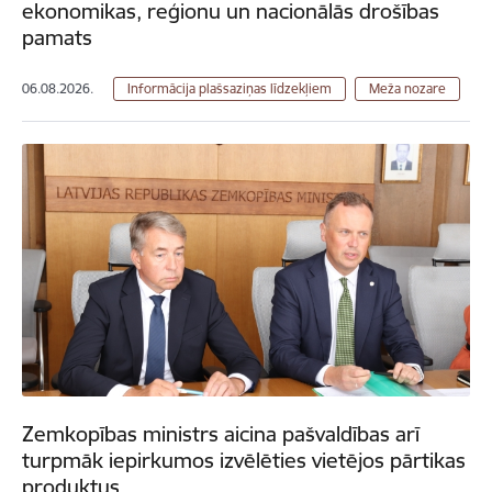
ekonomikas, reģionu un nacionālās drošības
pamats
06.08.2026.
Informācija plašsaziņas līdzekļiem
Meža nozare
Zemkopības ministrs aicina pašvaldības arī
turpmāk iepirkumos izvēlēties vietējos pārtikas
produktus