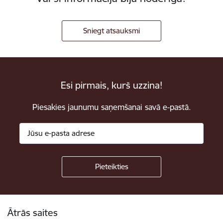
Sniegt atsauksmi
Esi pirmais, kurš uzzina!
Piesakies jaunumu saņemšanai savā e-pastā.
Kājene
Ātrās saites