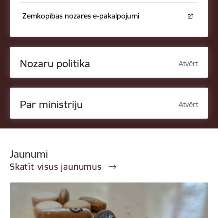
Zemkopības nozares e-pakalpojumi
Nozaru politika
Atvērt
Par ministriju
Atvērt
Jaunumi
Skatīt visus jaunumus