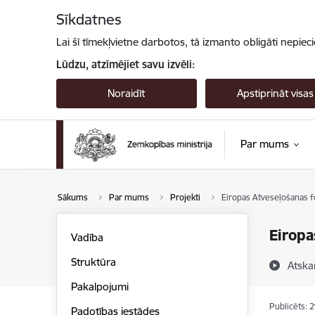
Pāriet uz lapas saturu
Sīkdatnes
Lai šī tīmekļvietne darbotos, tā izmanto obligāti nepiec
Lūdzu, atzīmējiet savu izvēli:
Noraidīt
Apstiprināt visas
Par mums
Sākums
Par mums
Projekti
Eiropas Atveseļošanas fo
Eiropa
Vadība
Struktūra
Atska
Pakalpojumi
Publicēts: 
Padotības iestādes