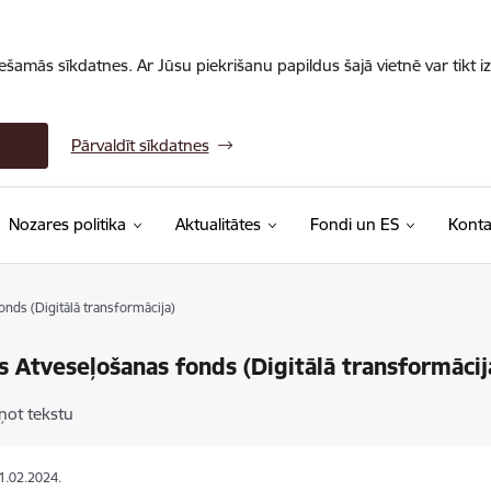
iešamās sīkdatnes. Ar Jūsu piekrišanu papildus šajā vietnē var tikt i
Pārvaldīt sīkdatnes
Nozares politika
Aktualitātes
Fondi un ES
Konta
nds (Digitālā transformācija)
s Atveseļošanas fonds (Digitālā transformācij
ņot tekstu
21.02.2024.