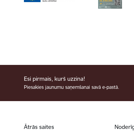
Esi pirmais, kurš uzzina!
Piesakies jaunumu saņemšanai savā e-pastā.
Kājene
Ātrās saites
Noderīg