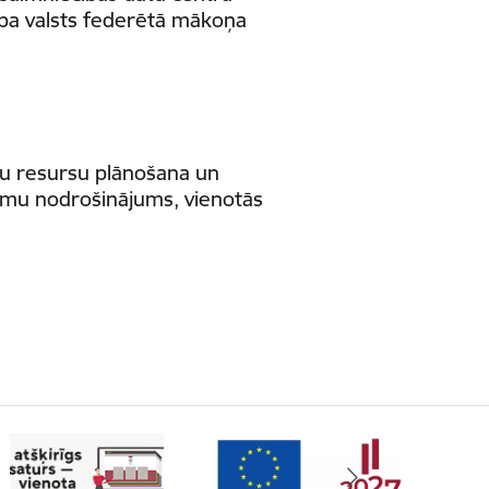
ba valsts federētā mākoņa
nšu resursu plānošana un
umu nodrošinājums, vienotās