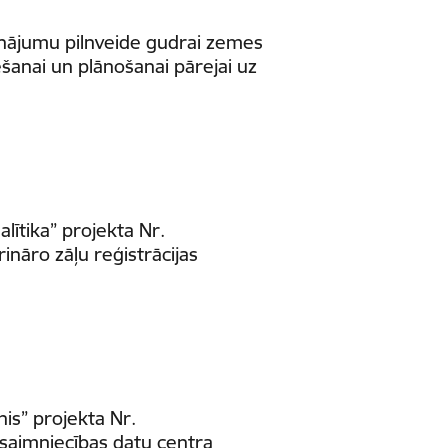
nājumu pilnveide gudrai zemes
šanai un plānošanai pārejai uz
lītika” projekta Nr.
nāro zāļu reģistrācijas
nis” projekta Nr.
saimniecības datu centra