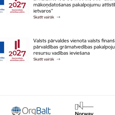
mākoņdatošanas pakalpojumu attīstī
ietvaros”
Skatīt vairāk
Valsts pārvaldes vienota valsts fina
pārvaldības grāmatvedības pakalpoj
resursu vadības ieviešana
Skatīt vairāk