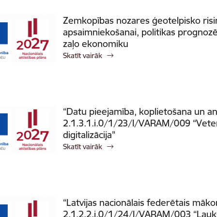
Zemkopības nozares ģeotelpisko risi
apsaimniekošanai, politikas prognozē
zaļo ekonomiku
Skatīt vairāk
“Datu pieejamība, koplietošana un ana
2.1.3.1.i.0/1/23/I/VARAM/009 “Veteri
digitalizācija"
Skatīt vairāk
“Latvijas nacionālais federētais māko
2.1.2.2.i.0/1/24/I/VARAM/003 “Lauk