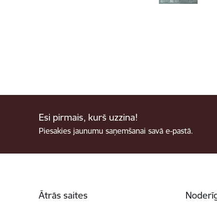
Esi pirmais, kurš uzzina!
Piesakies jaunumu saņemšanai savā e-pastā.
Kājene
Ātrās saites
Noderīg