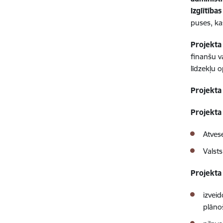
Izglītība
puses, ka
Projekta
finanšu va
līdzekļu o
Projekta
Projekta
Atves
Valst
Projekta 
izvei
plāno