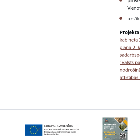
pilnv
Vieno
uzsāk
Projekta
kabineta 
plāna 2. 
sadarbspē
"Valsts p
nodrošinā
attīstība