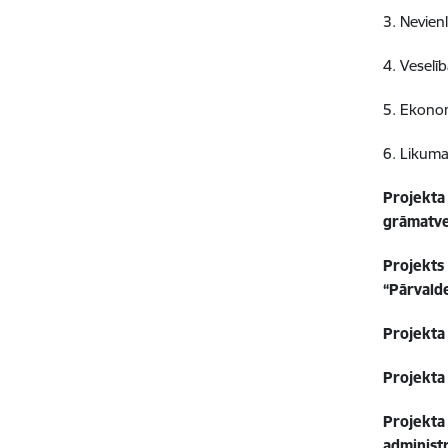
3. Nevien
4. Veselīb
5. Ekonom
6. Likuma
Projekt
grāmatve
Projekts 
“Pārvald
Projekta
Projekta
Projekta
administr