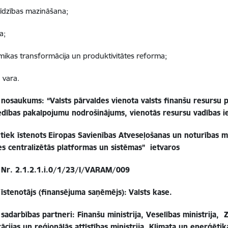
līdzības mazināšana;
a;
ikas transformācija un produktivitātes reforma;
 vara.
a nosaukums:
“Valsts pārvaldes vienota valsts finanšu resursu 
dības pakalpojumu nodrošinājums, vienotās resursu vadības i
tiek īstenots
Eiropas Savienības Atveseļošanas un noturības me
es centralizētās platformas un sistēmas” ietvaros
 Nr.
2.1.2.1.i.0/1/23/I/VARAM/009
 īstenotājs (finansējuma saņēmējs):
Valsts kase.
 sadarbības partneri:
Finanšu ministrija,
Veselības ministrija, 
ācijas un reģionālās attīstības ministrija, Klimata un enerģētik