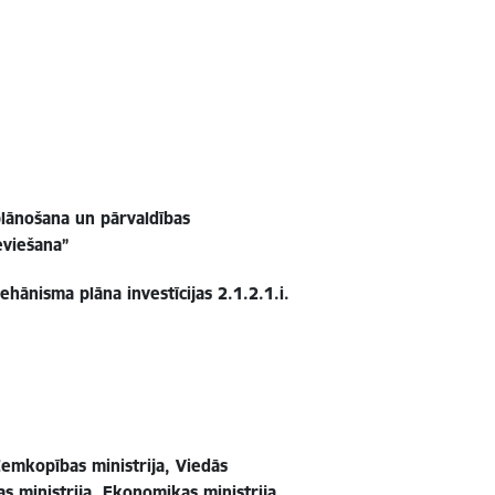
plānošana un pārvaldības
eviešana”
hānisma plāna investīcijas 2.1.2.1.i.
Zemkopības ministrija, Viedās
as ministrija, Ekonomikas ministrija,