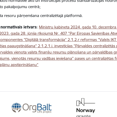
eidoti normatīvie akti un instrukcijas procesu standartizācijas nod
to pakalpojumu centrā;
ta resoru pārņemšana centralizētajā platformā.
 normatīvais ietvars:
Ministru kabineta 2024. gada 10. decembra 
2023. gada 28. jūnija rīkojumā Nr. 407 "Par Eiropas Savienības A
komponentes "Digitālā transformācija" 2.1.2.r reformas "Valsts IKT
jas paaugstināšana" 2.1.2.1.i. investīcijas "Pārvaldes centralizētā
ārvaldes vienota valsts finanšu resursu plānošana un pārvaldības
jums, vienotās resursu vadības ieviešana" pases un centralizētas 
s plānu apstiprināšanu"