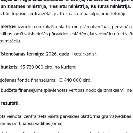
s un zinātnes ministrija, Tieslietu ministrija, Kultūras ministrija.
s būs topošie centralizētās platformas un pakalpojumu lietotāji.
 mērķis:
izveidot centralizētu platformu grāmatvedības, personāla
dības jomā valsts tiešās pārvaldes iestādēm, lai veicinātu efektivitāt
ptimizāciju.
 īstenošanas termiņš:
2026. gada II ceturksnis*.
 budžets:
15 739 080 eiro, no kuriem:
eļošanās fonda finansējums: 13 440 000 eiro;
s budžeta finansējums (pievienotās vērtības nodokļa izmaksām): ne 
rezultāti:
dota vienota, centralizēta valsts pārvaldes platforma grāmatvedības
šanas un finanšu vadības jomā;