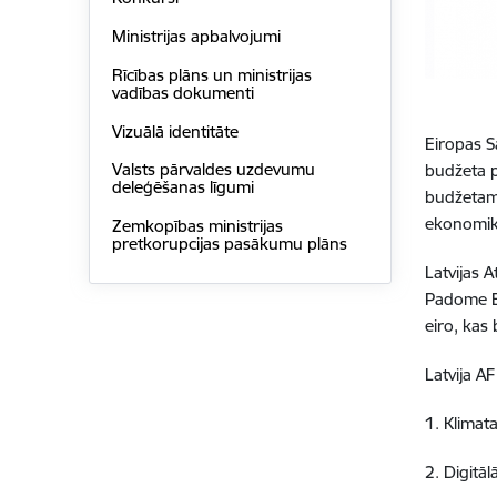
Ministrijas apbalvojumi
Rīcības plāns un ministrijas
vadības dokumenti
Vizuālā identitāte
Eiropas S
Valsts pārvaldes uzdevumu
budžeta p
deleģēšanas līgumi
budžetam.
ekonomiku
Zemkopības ministrijas
pretkorupcijas pasākumu plāns
Latvijas 
Padome Ek
eiro, kas
Latvija A
1. Klimat
2. Digitāl