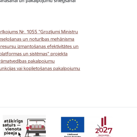
rošināšanai un pakalpojumu sniegšanai
rīkojums Nr. 1055 "Grozījumi Ministru
tveseļošanas un noturības mehānisma
 resursu izmantošanas efektivitātes un
s platformas un sistēmas" projekta
 grāmatvedības pakalpojumu
funkcijas vai koplietošanas pakalpojumu