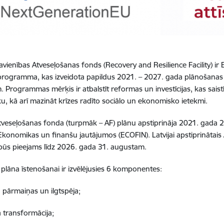
avienības Atveseļošanas fonds (Recovery and Resilience Facility) ir E
rogramma, kas izveidota papildus 2021. – 2027. gada plānošanas
 Programmas mērķis ir atbalstīt reformas un investīcijas, kas saistī
, kā arī mazināt krīzes radīto sociālo un ekonomisko ietekmi.
Atveseļošanas fonda (turpmāk – AF) plānu apstiprināja 2021. gada 22.
onomikas un finanšu jautājumos (ECOFIN). Latvijai apstiprinātais 
 būs pieejams līdz 2026. gada 31. augustam.
F plāna īstenošanai ir izvēlējusies 6 komponentes:
a pārmaiņas un ilgtspēja;
ā transformācija;