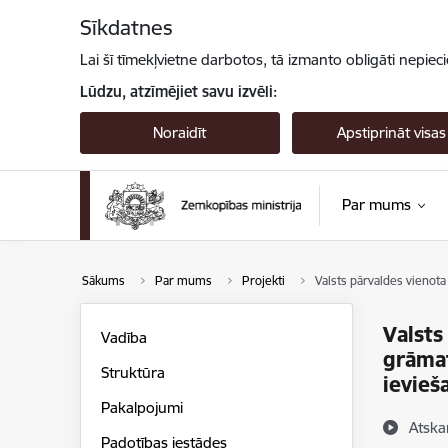
Pāriet uz lapas saturu
Sīkdatnes
Lai šī tīmekļvietne darbotos, tā izmanto obligāti nepiec
Lūdzu, atzīmējiet savu izvēli:
Noraidīt
Apstiprināt visas
Par mums
Sākums
Par mums
Projekti
Valsts pārvaldes vienot
Valsts
Vadība
grāmat
Struktūra
ievieš
Pakalpojumi
Atska
Padotības iestādes