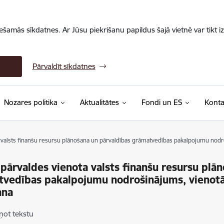
iešamās sīkdatnes. Ar Jūsu piekrišanu papildus šajā vietnē var tikt i
Pārvaldīt sīkdatnes
Nozares politika
Aktualitātes
Fondi un ES
Konta
a valsts finanšu resursu plānošana un pārvaldības grāmatvedības pakalpojumu nodr
 pārvaldes vienota valsts finanšu resursu plā
vedības pakalpojumu nodrošinājums, vienotā
ana
ņot tekstu