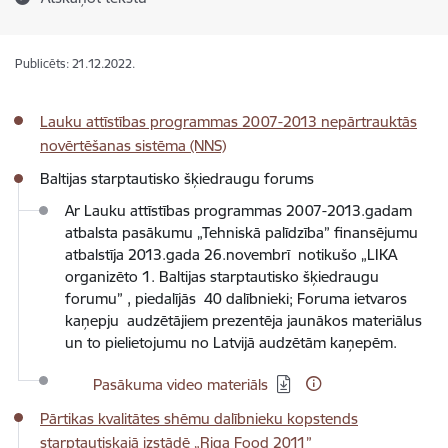
Publicēts: 21.12.2022.
Lauku attīstības programmas 2007-2013 nepārtrauktās
novērtēšanas sistēma (NNS)
Baltijas starptautisko šķiedraugu forums
Ar Lauku attīstības programmas 2007-2013.gadam
atbalsta pasākumu „Tehniskā palīdzība” finansējumu
atbalstīja 2013.gada 26.novembrī notikušo „LIKA
organizēto 1. Baltijas starptautisko šķiedraugu
forumu” , piedalījās 40 dalībnieki; Foruma ietvaros
kaņepju audzētājiem prezentēja jaunākos materiālus
un to pielietojumu no Latvijā audzētām kaņepēm.
Lejupielādēt:
Pasākuma video materiāls
Pārtikas kvalitātes shēmu dalībnieku kopstends
starptautiskajā izstādē „Riga Food 2011”