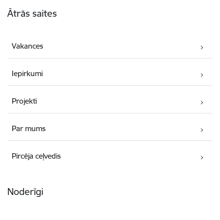
Kājene
Ātrās saites
Vakances
Iepirkumi
Projekti
Par mums
Pircēja ceļvedis
Noderīgi