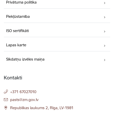
Privātuma politika
Piekļūstamība
ISO sertifikāti
Lapas karte
Sīkdatņu izvēles maiņa
Kontakti
+371 67027010
E-pasts:
pasts@zm.gov.lv
Republikas laukums 2, Rīga, LV-1981