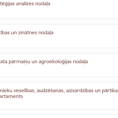
tēģijas analīzes nodaļa
ītības un zinātnes nodaļa
mata pārmaiņu un agroekoloģijas nodaļa
nieku veselības, audzēšanas, aizsardzības un pārtik
artaments