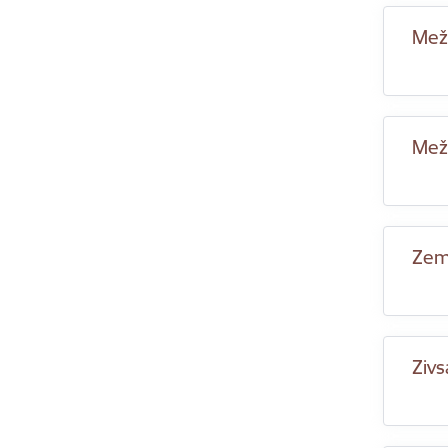
Meža
Mež
Zeme
Ziv