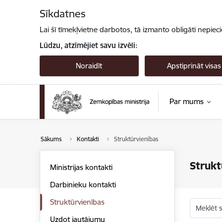
Pāriet uz lapas saturu
Sīkdatnes
Lai šī tīmekļvietne darbotos, tā izmanto obligāti nepiec
Lūdzu, atzīmējiet savu izvēli:
Noraidīt
Apstiprināt visas
Par mums
Sākums
Kontakti
Struktūrvienības
Strukt
Ministrijas kontakti
Darbinieku kontakti
Struktūrvienības
Meklēt s
Uzdot jautājumu