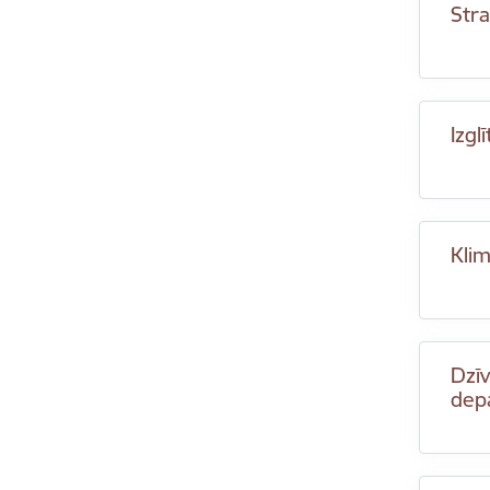
Stra
Izgl
Kli
Dzīv
dep