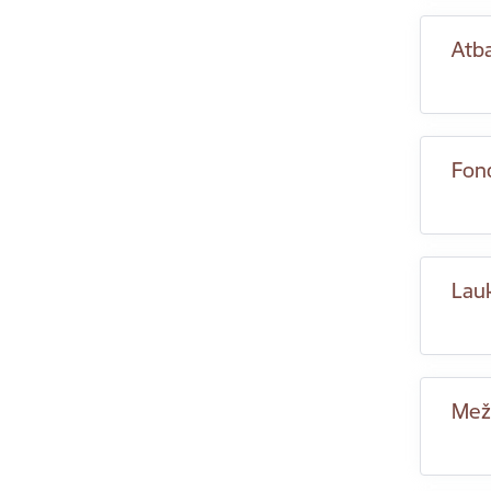
Atba
Fon
Lauk
Mež