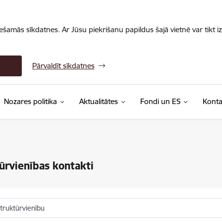
iešamās sīkdatnes. Ar Jūsu piekrišanu papildus šajā vietnē var tikt i
Pārvaldīt sīkdatnes
Nozares politika
Aktualitātes
Fondi un ES
Konta
ūrvienības kontakti
truktūrvienību