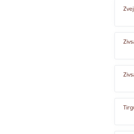
Zvej
Zivs
Zivs
Tirg