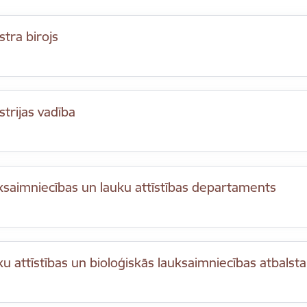
stra birojs
strijas vadība
ksaimniecības un lauku attīstības departaments
u attīstības un bioloģiskās lauksaimniecības atbalst