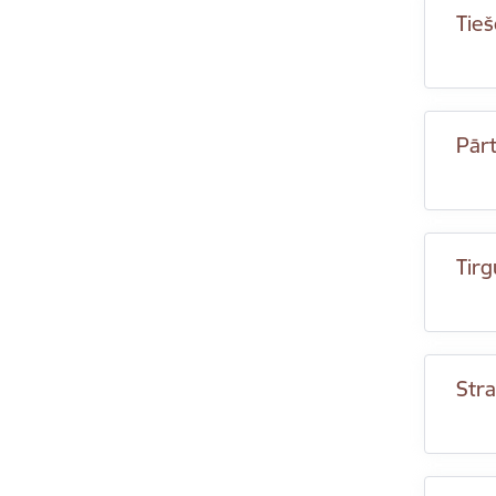
Tie
Pār
Tirg
Stra