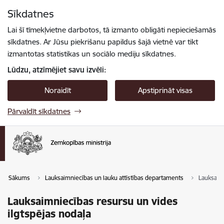
Pāriet uz lapas saturu
Sīkdatnes
Spied
lai meklētu
Enter
Lai šī tīmekļvietne darbotos, tā izmanto obligāti nepieciešamās
sīkdatnes. Ar Jūsu piekrišanu papildus šajā vietnē var tikt
izmantotas statistikas un sociālo mediju sīkdatnes.
Lūdzu, atzīmējiet savu izvēli:
Noraidīt
Apstiprināt visas
Pārvaldīt sīkdatnes
Sākums
Lauksaimniecības un lauku attīstības departaments
Lauksaimn
Lauksaimniecības resursu un vides
ilgtspējas nodaļa