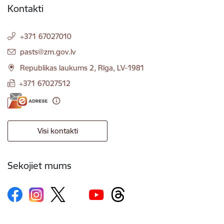
Kontakti
+371 67027010
E-pasts:
pasts@zm.gov.lv
Republikas laukums 2, Rīga, LV-1981
+371 67027512
Visi kontakti
Sekojiet mums