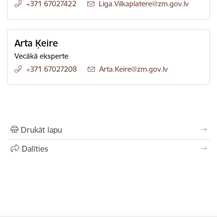
+371 67027422
E-pasts:
Liga.Vilkaplatere@zm.gov.lv
Arta Ķeire
Vecākā eksperte
+371 67027208
E-pasts:
Arta.Keire@zm.gov.lv
Drukāt lapu
Dalīties