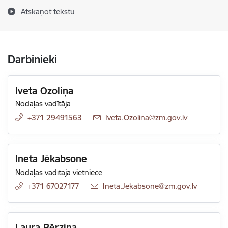
Atskaņot tekstu
Darbinieki
Iveta Ozoliņa
Nodaļas vadītāja
+371 29491563
E-pasts:
Iveta.Ozolina@zm.gov.lv
Ineta Jēkabsone
Nodaļas vadītāja vietniece
+371 67027177
E-pasts:
Ineta.Jekabsone@zm.gov.lv
Laura Bērziņa