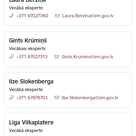
Vecākā eksperte
+371 67027360
E-pasts:
Laura.Berzina@zm.gov.lv
Gints Krūmiņš
Vecākais eksperts
+371 67027313
E-pasts:
Gints.Krumins@zm.gov.lv
Ilze Slokenberga
Vecākā eksperte
+371 67878703
E-pasts:
Ilze.Slokenberga@zm.gov.lv
Līga Vilkaplatere
Vecākā eksperte