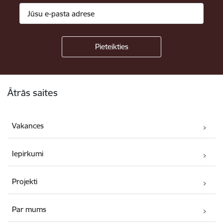
Kājene
Ātrās saites
Vakances
Iepirkumi
Projekti
Par mums