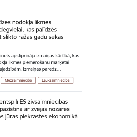
īzes nodokļa likmes
degvielai, kas palīdzēs
 slikto ražas gadu sekas
inets apstiprināja izmaiņas kārtībā, kas
okļa likmes piemērošanu marķētai
 vajadzībām. Izmaiņas paredz…
Mežsaimniecība
Lauksaimniecība
ntspilī ES zivsaimniecības
pazīstina ar zvejas nozares
jas jūras piekrastes ekonomikā