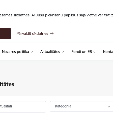
iešamās sīkdatnes. Ar Jūsu piekrišanu papildus šajā vietnē var tikt i
Pārvaldīt sīkdatnes
Nozares politika
Aktualitātes
Fondi un ES
Konta
itātes
ualitāti
Kategorija