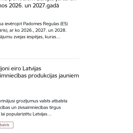
eņos 2026. un 2027.gadā
ka ievērojot Padomes Regulas (ES)
ris), ar ko 2026., 2027. un 2028.
ājumu zvejas iespējas, kuras…
oni eiro Latvijas
aimniecības produkcijas jauniem
rinājusi grozījumus valsts atbalsta
cības un zivsaimniecības tirgus
 lai popularizētu Latvijas…
tbalsts