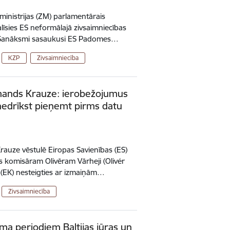
 ministrijas (ZM) parlamentārais
īsies ES neformālajā zivsaimniecības
ā. Sanāksmi sasaukusi ES Padomes…
KZP
Zivsaimniecība
mands Krauze: ierobežojumus
 nedrīkst pieņemt pirms datu
auze vēstulē Eiropas Savienības (ES)
s komisāram Olivēram Vārheji (Olivér
u (EK) nesteigties ar izmaiņām…
Zivsaimniecība
ma periodiem Baltijas jūras un