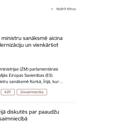
Notīrīt filtrus
s ministru sanāksmē aicina
dernizāciju un vienkāršot
 ministrijas (ZM) parlamentārais
ījās Eiropas Savienības (ES)
istru sanāksmē Korkā, Īrijā, kur…
KZP
Zivsaimniecība
Īrijā diskutēs par paaudžu
saimniecībā