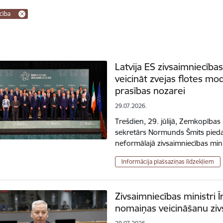
cība
Latvija ES zivsaimniecība
veicināt zvejas flotes mo
prasības nozarei
29.07.2026.
Trešdien, 29. jūlijā, Zemkopības
sekretārs Normunds Šmits piedal
neformālajā zivsaimniecības min
Informācija plašsaziņas līdzekļiem
Zivsaimniecības ministri 
nomaiņas veicināšanu ziv