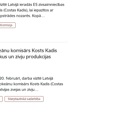
izītē Latvijā ieradās ES zivsaimniecības
(Costas Kadis), lai iepazītos ar
ju apstrādes nozarēs. Kopā…
 Komisija
eānu komisārs Kosts Kadis
kus un zivju produkcijas
0. februārī, darba vizītē Latvijā
n okeānu komisārs Kosts Kadis (Costas
Latvijas zvejas un zivju…
Starptautiskā sadarbība