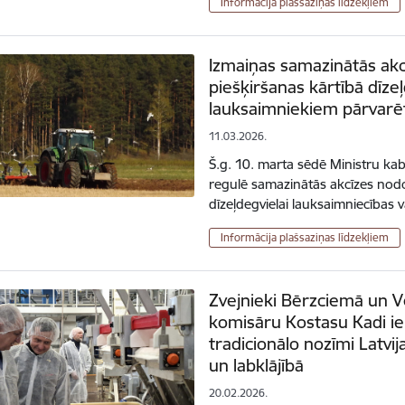
Informācija plašsaziņas līdzekļiem
Izmaiņas samazinātās akc
piešķiršanas kārtībā dīzeļ
lauksaimniekiem pārvarēt
11.03.2026.
Š.g. 10. marta sēdē Ministru kab
regulē samazinātās akcīzes nod
dīzeļdegvielai lauksaimniecības
Informācija plašsaziņas līdzekļiem
Zvejnieki Bērzciemā un Ve
komisāru Kostasu Kadi ie
tradicionālo nozīmi Latvi
un labklājībā
20.02.2026.