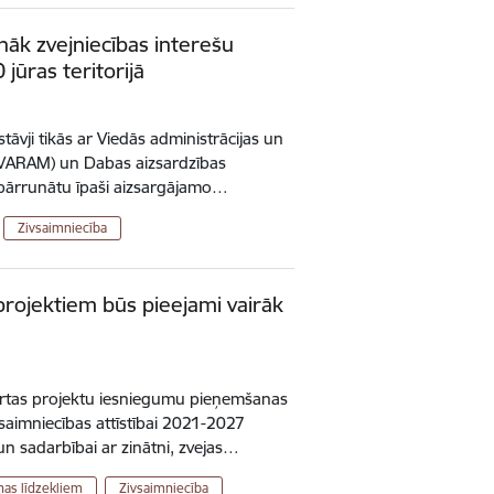
nāk zvejniecības interešu
ūras teritorijā
tāvji tikās ar Viedās administrācijas un
s (VARAM) un Dabas aizsardzības
i pārrunātu īpaši aizsargājamo…
Zivsaimniecība
projektiem būs pieejami vairāk
vērtas projektu iesniegumu pieņemšanas
aimniecības attīstībai 2021-2027
n sadarbībai ar zinātni, zvejas…
ņas līdzekļiem
Zivsaimniecība