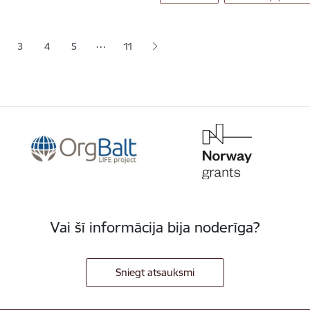
ana
…
3
4
5
11
jā lapa
pa
Lapa
Lapa
Lapa
Vai šī informācija bija noderīga?
Sniegt atsauksmi