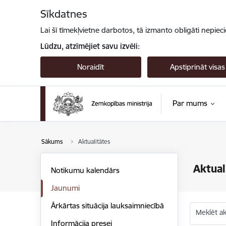
Pāriet uz lapas saturu
Sīkdatnes
Lai šī tīmekļvietne darbotos, tā izmanto obligāti nepiec
Lūdzu, atzīmējiet savu izvēli:
Noraidīt
Apstiprināt visas
Par mums
Sākums
Aktualitātes
Aktual
Notikumu kalendārs
Jaunumi
Ārkārtas situācija lauksaimniecībā
Meklēt akt
Informācija presei