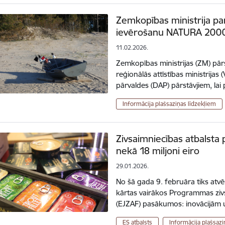
Zemkopības ministrija pa
ievērošanu NATURA 2000 j
11.02.2026.
Zemkopības ministrijas (ZM) pārs
reģionālās attīstības ministrija
pārvaldes (DAP) pārstāvjiem, la
Informācija plašsaziņas līdzekļiem
Zivsaimniecības atbalsta 
nekā 18 miljoni eiro
29.01.2026.
No šā gada 9. februāra tiks at
kārtas vairākos Programmas zivs
(EJZAF) pasākumos: inovācijām u
ES atbalsts
Informācija plašsazi