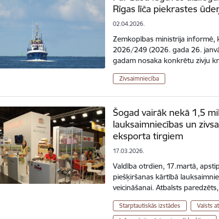
Rīgas līča piekrastes ūd
02.04.2026.
Zemkopības ministrija informē, 
2026/249 (2026. gada 26. janvā
gadam nosaka konkrētu zivju kr
Zivsaimniecība
Šogad vairāk nekā 1,5 milj
lauksaimniecības un zivs
eksporta tirgiem
17.03.2026.
Valdība otrdien, 17.martā, apstip
piešķiršanas kārtībā lauksaimnie
veicināšanai. Atbalsts paredzēts,
Starptautiskās izstādes
Valsts a