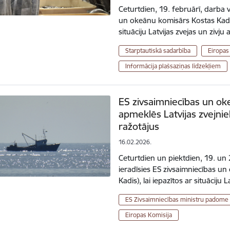
Ceturtdien, 19. februārī, darba v
un okeānu komisārs Kostas Kadis 
situāciju Latvijas zvejas un ziv
Starptautiskā sadarbība
Eiropas
Informācija plašsaziņas līdzekļiem
ES zivsaimniecības un ok
apmeklēs Latvijas zvejnie
ražotājus
16.02.2026.
Ceturtdien un piektdien, 19. un 2
ieradīsies ES zivsaimniecības u
Kadis), lai iepazītos ar situāciju 
ES Zivsaimniecības ministru padome
Eiropas Komisija