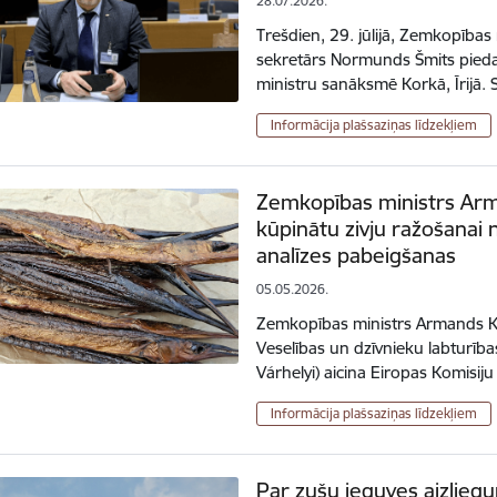
28.07.2026.
Trešdien, 29. jūlijā, Zemkopības
sekretārs Normunds Šmits piedal
ministru sanāksmē Korkā, Īrij
Informācija plašsaziņas līdzekļiem
Zemkopības ministrs Ar
kūpinātu zivju ražošanai
analīzes pabeigšanas
05.05.2026.
Zemkopības ministrs Armands Kr
Veselības un dzīvnieku labturība
Várhelyi) aicina Eiropas Komisij
Informācija plašsaziņas līdzekļiem
Par zušu ieguves aizliegu