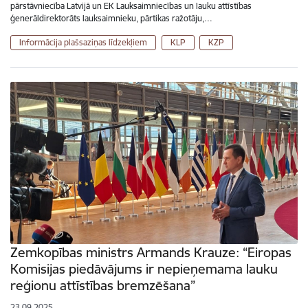
pārstāvniecība Latvijā un EK Lauksaimniecības un lauku attīstības
ģenerāldirektorāts lauksaimnieku, pārtikas ražotāju,…
Informācija plašsaziņas līdzekļiem
KLP
KZP
Zemkopības ministrs Armands Krauze: “Eiropas
Komisijas piedāvājums ir nepieņemama lauku
reģionu attīstības bremzēšana”
23.09.2025.