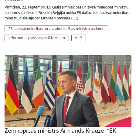
Pirmdien, 22. septembrī, ES Lauksaimniecības un zivsaimniecības ministru
padomes sanāksmē Briselē (Beļģijā) notika ES dalībvalstu lauksaimniecības
ministru diskusija par Eiropas Komisijas (EK)…
ES Lauksaimniecības un zivsaimniecības ministru padome
Informācija plašsaziņas līdzekļiem
KLP
Zemkopības ministrs Armands Krauze: “EK