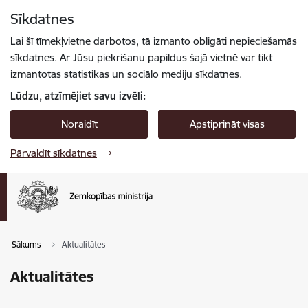
Pāriet uz lapas saturu
Sīkdatnes
Spied
lai meklētu
Enter
Lai šī tīmekļvietne darbotos, tā izmanto obligāti nepieciešamās
sīkdatnes. Ar Jūsu piekrišanu papildus šajā vietnē var tikt
izmantotas statistikas un sociālo mediju sīkdatnes.
Lūdzu, atzīmējiet savu izvēli:
Noraidīt
Apstiprināt visas
Pārvaldīt sīkdatnes
Sākums
Aktualitātes
Aktualitātes