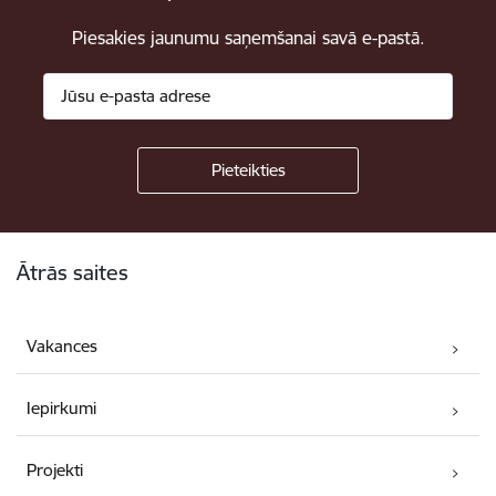
Piesakies jaunumu saņemšanai savā e-pastā.
Kājene
Ātrās saites
Vakances
Iepirkumi
Projekti