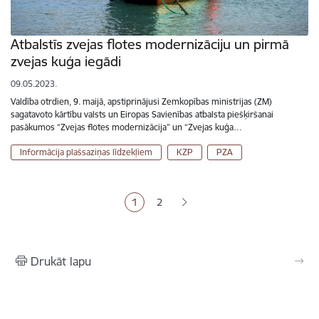
Atbalstīs zvejas flotes modernizāciju un pirmā
zvejas kuģa iegādi
09.05.2023.
Valdība otrdien, 9. maijā, apstiprinājusi Zemkopības ministrijas (ZM)
sagatavoto kārtību valsts un Eiropas Savienības atbalsta piešķiršanai
pasākumos “Zvejas flotes modernizācija” un “Zvejas kuģa…
Informācija plašsaziņas līdzekļiem
KZP
PZA
Lapošana
1
2
Pašreizējā lapa
Lapa
Drukāt lapu