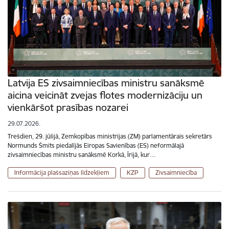
Latvija ES zivsaimniecības ministru sanāksmē
aicina veicināt zvejas flotes modernizāciju un
vienkāršot prasības nozarei
29.07.2026.
Trešdien, 29. jūlijā, Zemkopības ministrijas (ZM) parlamentārais sekretārs
Normunds Šmits piedalījās Eiropas Savienības (ES) neformālajā
zivsaimniecības ministru sanāksmē Korkā, Īrijā, kur…
Informācija plašsaziņas līdzekļiem
KZP
Zivsaimniecība