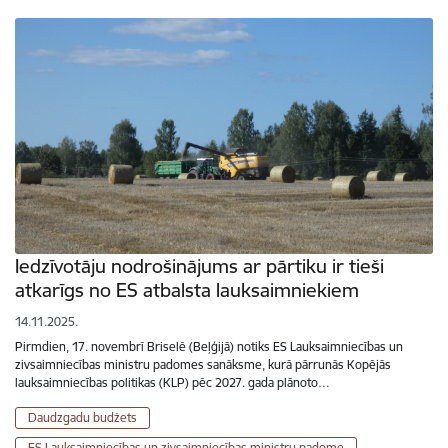
Iedzīvotāju nodrošinājums ar pārtiku ir tieši
atkarīgs no ES atbalsta lauksaimniekiem
14.11.2025.
Pirmdien, 17. novembrī Briselē (Beļģijā) notiks ES Lauksaimniecības un
zivsaimniecības ministru padomes sanāksme, kurā pārrunās Kopējās
lauksaimniecības politikas (KLP) pēc 2027. gada plānoto…
Daudzgadu budžets
ES Lauksaimniecības un zivsaimniecības ministru padome