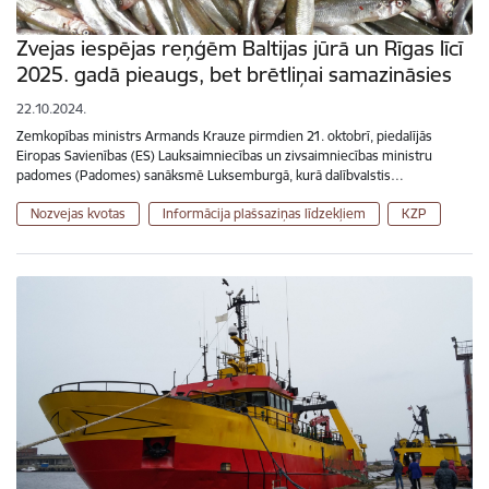
Zvejas iespējas reņģēm Baltijas jūrā un Rīgas līcī
2025. gadā pieaugs, bet brētliņai samazināsies
22.10.2024.
Zemkopības ministrs Armands Krauze pirmdien 21. oktobrī, piedalījās
Eiropas Savienības (ES) Lauksaimniecības un zivsaimniecības ministru
padomes (Padomes) sanāksmē Luksemburgā, kurā dalībvalstis…
Nozvejas kvotas
Informācija plašsaziņas līdzekļiem
KZP