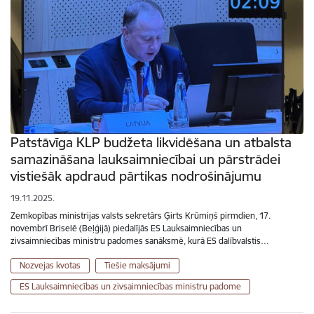
Patstāvīga KLP budžeta likvidēšana un atbalsta
samazināšana lauksaimniecībai un pārstrādei
vistiešāk apdraud pārtikas nodrošinājumu
19.11.2025.
Zemkopības ministrijas valsts sekretārs Ģirts Krūmiņš pirmdien, 17.
novembrī Briselē (Beļģijā) piedalījās ES Lauksaimniecības un
zivsaimniecības ministru padomes sanāksmē, kurā ES dalībvalstis…
Nozvejas kvotas
Tiešie maksājumi
ES Lauksaimniecības un zivsaimniecības ministru padome