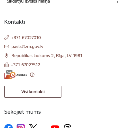
Sīkdatņu izvēles maiņa
Kontakti
+371 67027010
E-pasts:
pasts@zm.gov.lv
Republikas laukums 2, Rīga, LV-1981
+371 67027512
Visi kontakti
Sekojiet mums