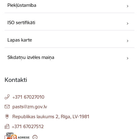
Piekļūstamība
ISO sertifikāti
Lapas karte
Sīkdatņu izvēles maiņa
Kontakti
+371 67027010
E-pasts:
pasts@zm.gov.lv
Republikas laukums 2, Rīga, LV-1981
+371 67027512