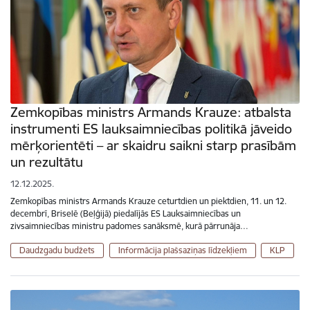
Zemkopības ministrs Armands Krauze: atbalsta
instrumenti ES lauksaimniecības politikā jāveido
mērķorientēti – ar skaidru saikni starp prasībām
un rezultātu
12.12.2025.
Zemkopības ministrs Armands Krauze ceturtdien un piektdien, 11. un 12.
decembrī, Briselē (Beļģijā) piedalījās ES Lauksaimniecības un
zivsaimniecības ministru padomes sanāksmē, kurā pārrunāja…
Daudzgadu budžets
Informācija plašsaziņas līdzekļiem
KLP