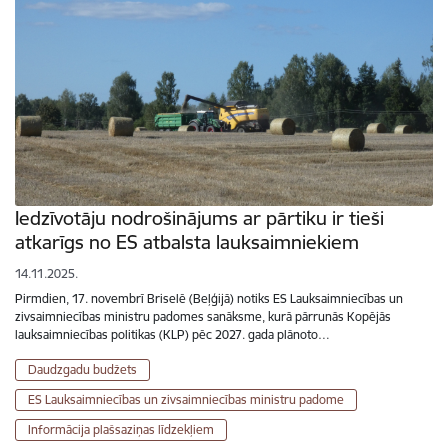
Iedzīvotāju nodrošinājums ar pārtiku ir tieši
atkarīgs no ES atbalsta lauksaimniekiem
14.11.2025.
Pirmdien, 17. novembrī Briselē (Beļģijā) notiks ES Lauksaimniecības un
zivsaimniecības ministru padomes sanāksme, kurā pārrunās Kopējās
lauksaimniecības politikas (KLP) pēc 2027. gada plānoto…
Daudzgadu budžets
ES Lauksaimniecības un zivsaimniecības ministru padome
Informācija plašsaziņas līdzekļiem