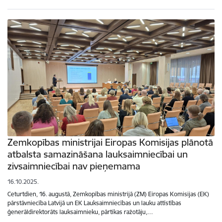
Zemkopības ministrijai Eiropas Komisijas plānotā
atbalsta samazināšana lauksaimniecībai un
zivsaimniecībai nav pieņemama
16.10.2025.
Ceturtdien, 16. augustā, Zemkopības ministrijā (ZM) Eiropas Komisijas (EK)
pārstāvniecība Latvijā un EK Lauksaimniecības un lauku attīstības
ģenerāldirektorāts lauksaimnieku, pārtikas ražotāju,…