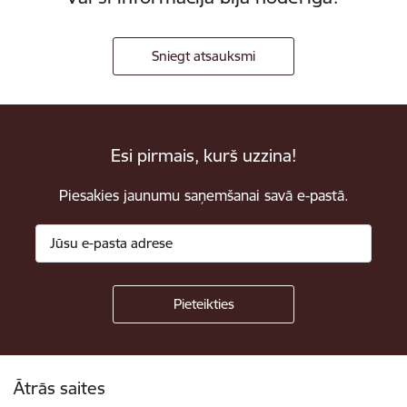
Sniegt atsauksmi
Esi pirmais, kurš uzzina!
Piesakies jaunumu saņemšanai savā e-pastā.
Kājene
Ātrās saites