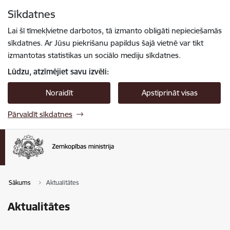
Pāriet uz lapas saturu
Sīkdatnes
Spied
lai meklētu
Enter
Lai šī tīmekļvietne darbotos, tā izmanto obligāti nepieciešamās
sīkdatnes. Ar Jūsu piekrišanu papildus šajā vietnē var tikt
izmantotas statistikas un sociālo mediju sīkdatnes.
Lūdzu, atzīmējiet savu izvēli:
Noraidīt
Apstiprināt visas
Pārvaldīt sīkdatnes
Sākums
Aktualitātes
Aktualitātes