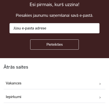
Esi pirmais, kurš uzzina!
Piesakies jaunumu saņemšanai savā e-pastā.
Kājene
Ātrās saites
Vakances
Iepirkumi