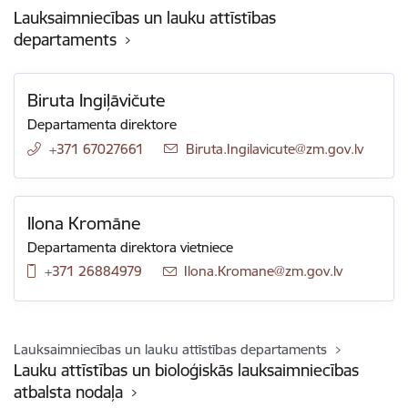
Lauksaimniecības un lauku attīstības
departaments
Biruta Ingiļāvičute
Departamenta direktore
+371 67027661
E-pasts:
Biruta.Ingilavicute@zm.gov.lv
Ilona Kromāne
Departamenta direktora vietniece
+371 26884979
E-pasts:
Ilona.Kromane@zm.gov.lv
Lauksaimniecības un lauku attīstības departaments
Lauku attīstības un bioloģiskās lauksaimniecības
atbalsta nodaļa