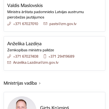
Valdis Maslovskis
Ministra ārštata padomnieks Latvijas austrumu
pierobežas jautājumos
+371 67027010
E-pasts:
pasts@zm.gov.lv
Anželika Lazdiņa
Zemkopības ministra palīdze
+371 67027408
+371 29419689
E-pasts:
Anzelika.Lazdina@zm.gov.lv
Ministrijas vadība
Ģirts Krūmiņš