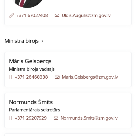
+371 67027408
E-pasts:
Uldis.Augulis@zm.gov.lv
Ministra birojs
Māris Gelsbergs
Ministra biroja vadītājs
+371 26468338
E-pasts:
Maris.Gelsbergs@zm.gov.lv
Normunds Šmits
Parlamentārais sekretārs
+371 29207929
E-pasts:
Normunds.Smits@zm.gov.lv