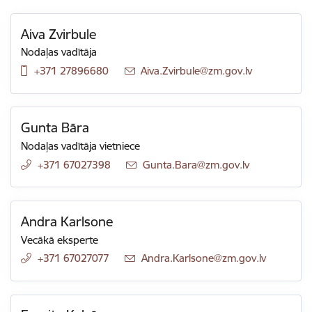
Aiva Zvirbule
Nodaļas vadītāja
+371 27896680
E-pasts:
Aiva.Zvirbule@zm.gov.lv
Gunta Bāra
Nodaļas vadītāja vietniece
+371 67027398
E-pasts:
Gunta.Bara@zm.gov.lv
Andra Karlsone
Vecākā eksperte
+371 67027077
E-pasts:
Andra.Karlsone@zm.gov.lv