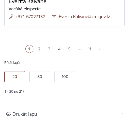
Everita Kalvāne
Vecākā eksperte
+371 67027132
E-pasts:
Everita.Kalvane@zm.gov.lv
Lapošana
…
1
2
3
4
5
11
Pašreizējā lapa
Lapa
Lapa
Lapa
Lapa
Rādīt lapā:
1 - 20 no 217
Drukāt lapu