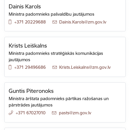
Dainis Karols
Ministra padomnieks pašvaldību jautājumos
+371 20229688
E-pasts:
Dainis.Karols@zm.gov.lv
Krists Leiškalns
Ministra padomnieks stratēģiskās komunikācijas
jautājumos
+371 29496686
E-pasts:
Krists.Leiskalns@zm.gov.lv
Guntis Piteronoks
Ministra ārštata padomnieks pārtikas ražošanas un
pārstrādes jautājumos
+371 67027010
E-pasts:
pasts@zm.gov.lv