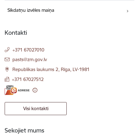
Sīkdatņu izvēles maiņa
Kontakti
+371 67027010
E-pasts:
pasts@zm.gov.lv
Republikas laukums 2, Rīga, LV-1981
+371 67027512
Visi kontakti
Sekojiet mums