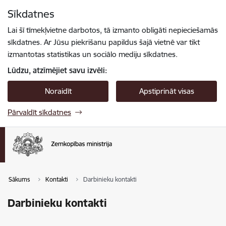
Pāriet uz lapas saturu
Sīkdatnes
Spied
lai meklētu
Enter
Lai šī tīmekļvietne darbotos, tā izmanto obligāti nepieciešamās
sīkdatnes. Ar Jūsu piekrišanu papildus šajā vietnē var tikt
izmantotas statistikas un sociālo mediju sīkdatnes.
Lūdzu, atzīmējiet savu izvēli:
Noraidīt
Apstiprināt visas
Pārvaldīt sīkdatnes
Sākums
Kontakti
Darbinieku kontakti
Darbinieku kontakti