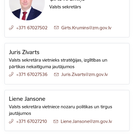
Valsts sekretārs
+371 67027502
E-pasts:
Girts.Krumins@zm.gov.lv
Juris Zīvarts
Valsts sekretāra vietnieks stratēģijas, izglītības un
pārtikas nekaitīguma jautājumos
+371 67027536
E-pasts:
Juris.Zivarts@zm.gov.lv
Liene Jansone
Valsts sekretāra vietniece nozaru politikas un tirgus
jautājumos
+371 67027210
E-pasts:
Liene.Jansone@zm.gov.lv