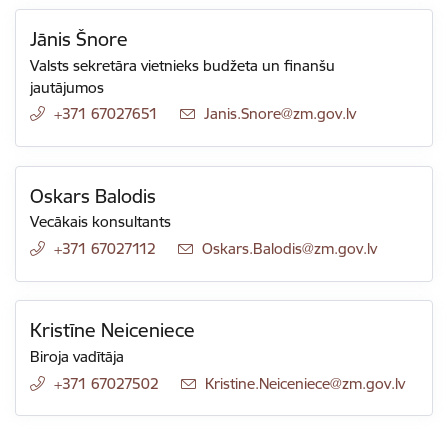
Jānis Šnore
Valsts sekretāra vietnieks budžeta un finanšu
jautājumos
+371 67027651
E-pasts:
Janis.Snore@zm.gov.lv
Oskars Balodis
Vecākais konsultants
+371 67027112
E-pasts:
Oskars.Balodis@zm.gov.lv
Kristīne Neiceniece
Biroja vadītāja
+371 67027502
E-pasts:
Kristine.Neiceniece@zm.gov.lv