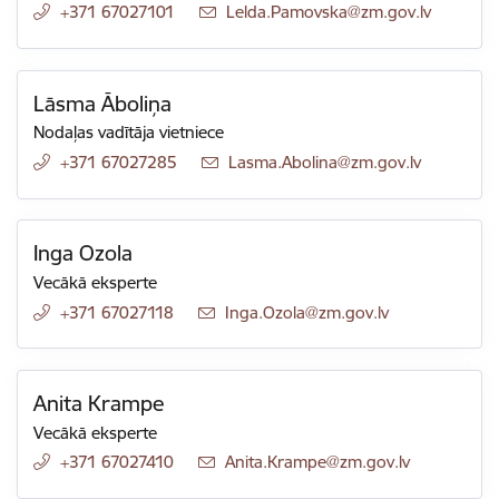
+371 67027101
E-pasts:
Lelda.Pamovska@zm.gov.lv
Lāsma Āboliņa
Nodaļas vadītāja vietniece
+371 67027285
E-pasts:
Lasma.Abolina@zm.gov.lv
Inga Ozola
Vecākā eksperte
+371 67027118
E-pasts:
Inga.Ozola@zm.gov.lv
Anita Krampe
Vecākā eksperte
+371 67027410
E-pasts:
Anita.Krampe@zm.gov.lv