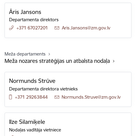
Āris Jansons
Departamenta direktors
+371 67027201
E-pasts:
Aris.Jansons@zm.gov.lv
Meža departaments
Meža nozares stratēģijas un atbalsta nodaļa
Normunds Strūve
Departamenta direktora vietnieks
+371 29263844
E-pasts:
Normunds.Struve@zm.gov.lv
Ilze Silamiķele
Nodaļas vadītāja vietniece