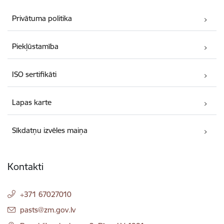
Privātuma politika
Piekļūstamība
ISO sertifikāti
Lapas karte
Sīkdatņu izvēles maiņa
Kontakti
+371 67027010
E-pasts:
pasts@zm.gov.lv