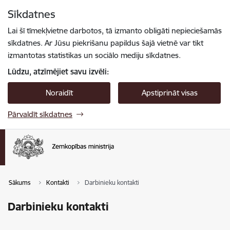
Pāriet uz lapas saturu
Sīkdatnes
Spied
lai meklētu
Enter
Lai šī tīmekļvietne darbotos, tā izmanto obligāti nepieciešamās
sīkdatnes. Ar Jūsu piekrišanu papildus šajā vietnē var tikt
izmantotas statistikas un sociālo mediju sīkdatnes.
Lūdzu, atzīmējiet savu izvēli:
Noraidīt
Apstiprināt visas
Pārvaldīt sīkdatnes
Sākums
Kontakti
Darbinieku kontakti
Darbinieku kontakti