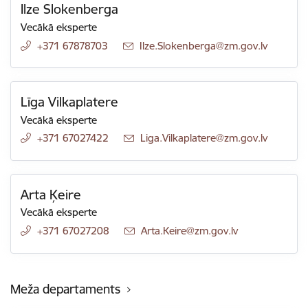
Ilze Slokenberga
Vecākā eksperte
+371 67878703
E-pasts:
Ilze.Slokenberga@zm.gov.lv
Līga Vilkaplatere
Vecākā eksperte
+371 67027422
E-pasts:
Liga.Vilkaplatere@zm.gov.lv
Arta Ķeire
Vecākā eksperte
+371 67027208
E-pasts:
Arta.Keire@zm.gov.lv
Meža departaments