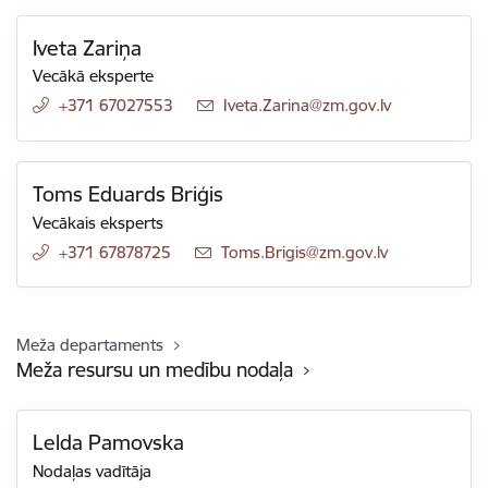
Iveta Zariņa
Vecākā eksperte
+371 67027553
E-pasts:
Iveta.Zarina@zm.gov.lv
Toms Eduards Briģis
Vecākais eksperts
+371 67878725
E-pasts:
Toms.Brigis@zm.gov.lv
Meža departaments
Meža resursu un medību nodaļa
Lelda Pamovska
Nodaļas vadītāja