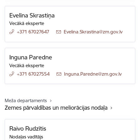
Evelīna Skrastiņa
Vecākā eksperte
+371 67027647
E-pasts:
Evelina.Skrastina@zm.gov.lv
Inguna Paredne
Vecākā eksperte
+371 67027554
E-pasts:
Inguna.Paredne@zm.gov.lv
Meža departaments
Zemes pārvaldības un meliorācijas nodaļa
Raivo Rudzītis
Nodaļas vadītājs