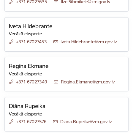
+371 67027635
E-pasts:
Ilze.Silamikele@zm.gov.lv
Iveta Hildebrante
Vecākā eksperte
+371 67027453
E-pasts:
Iveta.Hildebrante@zm.gov.lv
Regīna Ekmane
Vecākā eksperte
+371 67027349
E-pasts:
Regina.Ekmane@zm.gov.lv
Diāna Rupeika
Vecākā eksperte
+371 67027576
E-pasts:
Diana.Rupeika@zm.gov.lv