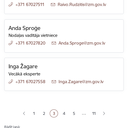
+371 67027511
E-pasts:
Raivo.Rudzitis@zm.gov.lv
Anda Sproģe
Nodaļas vadītāja vietniece
+371 67027820
E-pasts:
Anda.Sproge@zm.gov.lv
Inga Žagare
Vecākā eksperte
+371 67027558
E-pasts:
Inga.Zagare@zm.gov.lv
Lapošana
…
1
2
3
4
5
11
Lapa
Lapa
Pašreizējā lapa
Lapa
Lapa
Rādīt lapā: