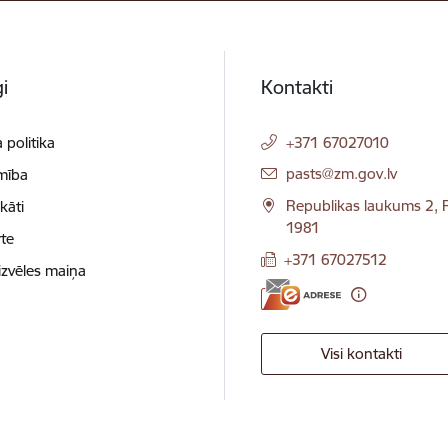
i
Kontakti
 politika
+371 67027010
E-pasts:
pasts@zm.gov.lv
mība
Republikas laukums 2, R
ikāti
1981
te
+371 67027512
izvēles maiņa
Visi kontakti