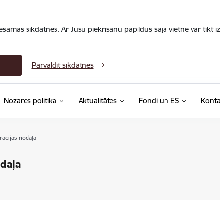
iešamās sīkdatnes. Ar Jūsu piekrišanu papildus šajā vietnē var tikt i
Pārvaldīt sīkdatnes
Nozares politika
Aktualitātes
Fondi un ES
Konta
ācijas nodaļa
odaļa