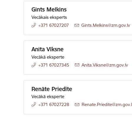
Gints Melkins
Vecākais eksperts
+371 67027207
E-pasts:
Gints.Melkins@zm.gov.lv
Anita Vīksne
Vecākā eksperte
+371 67027345
E-pasts:
Anita.Viksne@zm.gov.lv
Renāte Priedīte
Vecākā eksperte
+371 67027228
E-pasts:
Renate.Priedite@zm.gov.