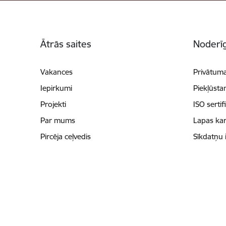
Kājene
Ātrās saites
Noderīg
Vakances
Privātuma
Iepirkumi
Piekļūsta
Projekti
ISO sertif
Par mums
Lapas kar
Pircēja ceļvedis
Sīkdatņu 