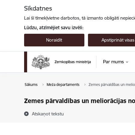
Pāriet uz lapas saturu
Sīkdatnes
Lai šī tīmekļvietne darbotos, tā izmanto obligāti nepiec
Lūdzu, atzīmējiet savu izvēli:
Noraidīt
Apstiprināt visas
Par mums
Sākums
Meža departaments
Zemes pārvaldības un melior
Zemes pārvaldības un meliorācijas n
Atskaņot tekstu