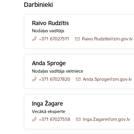
Darbinieki
Raivo Rudzītis
Nodaļas vadītājs
+371 67027511
E-pasts:
Raivo.Rudzitis@zm.gov.lv
Anda Sproģe
Nodaļas vadītāja vietniece
+371 67027820
E-pasts:
Anda.Sproge@zm.gov.lv
Inga Žagare
Vecākā eksperte
+371 67027558
E-pasts:
Inga.Zagare@zm.gov.lv