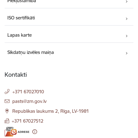
Piekļūstamība
ISO sertifikāti
Lapas karte
Sīkdatņu izvēles maiņa
Kontakti
+371 67027010
E-pasts:
pasts@zm.gov.lv
Republikas laukums 2, Rīga, LV-1981
+371 67027512