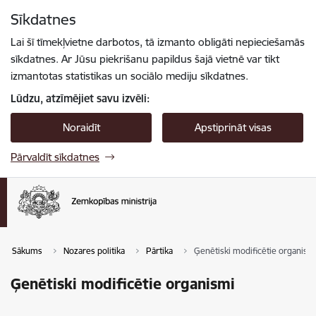
Pāriet uz lapas saturu
Sīkdatnes
Spied
lai meklētu
Enter
Lai šī tīmekļvietne darbotos, tā izmanto obligāti nepieciešamās
sīkdatnes. Ar Jūsu piekrišanu papildus šajā vietnē var tikt
izmantotas statistikas un sociālo mediju sīkdatnes.
Lūdzu, atzīmējiet savu izvēli:
Noraidīt
Apstiprināt visas
Pārvaldīt sīkdatnes
Sākums
Nozares politika
Pārtika
Ģenētiski modificētie organism
Ģenētiski modificētie organismi