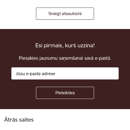
Sniegt atsauksmi
Esi pirmais, kurš uzzina!
Piesakies jaunumu saņemšanai savā e-pastā.
Kājene
Ātrās saites