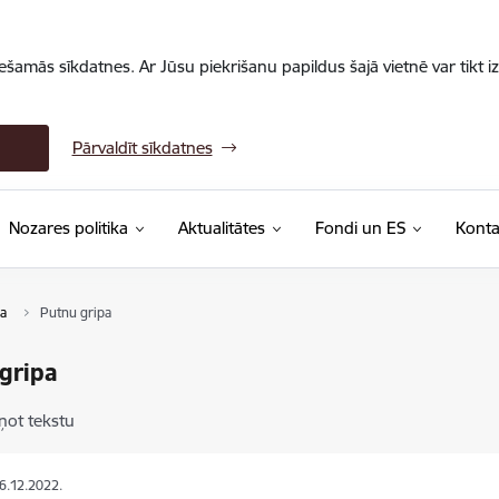
iešamās sīkdatnes. Ar Jūsu piekrišanu papildus šajā vietnē var tikt i
Pārvaldīt sīkdatnes
Nozares politika
Aktualitātes
Fondi un ES
Konta
a
Putnu gripa
gripa
ņot tekstu
06.12.2022.