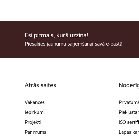
Esi pirmais, kurš uzzina!
Piesakies jaunumu saņemšanai savā e-pastā.
Kājene
Ātrās saites
Noderīg
Vakances
Privātuma
Iepirkumi
Piekļūsta
Projekti
ISO sertif
Par mums
Lapas kar