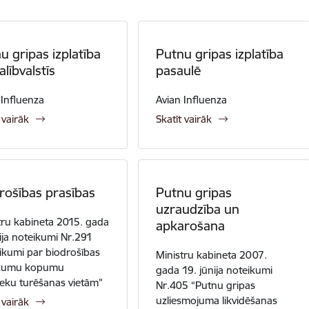
u gripas izplatība
Putnu gripas izplatība
alībvalstīs
pasaulē
 Influenza
Avian Influenza
 vairāk
Skatīt vairāk
rošības prasības
Putnu gripas
uzraudzība un
tru kabineta 2015. gada
apkarošana
nija noteikumi Nr.291
ikumi par biodrošības
Ministru kabineta 2007.
kumu kopumu
gada 19. jūnija noteikumi
ieku turēšanas vietām”
Nr.405 “Putnu gripas
uzliesmojuma likvidēšanas
 vairāk