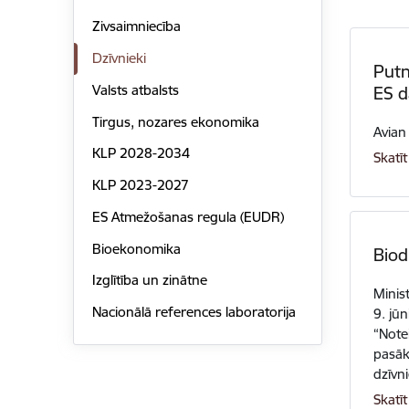
Zivsaimniecība
Dzīvnieki
Putn
Valsts atbalsts
ES d
Tirgus, nozares ekonomika
Avian
KLP 2028-2034
Skatīt
KLP 2023-2027
ES Atmežošanas regula (EUDR)
Bioekonomika
Biod
Izglītība un zinātne
Minis
Nacionālā references laboratorija
9. jū
“Note
pasā
dzīvn
Skatīt