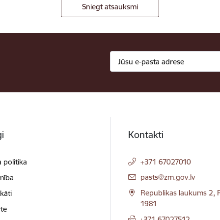
Sniegt atsauksmi
i
Kontakti
 politika
+371 67027010
E-pasts:
pasts@zm.gov.lv
mība
Republikas laukums 2, R
ikāti
1981
te
+371 67027512