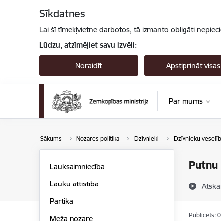
Pāriet uz lapas saturu
Sīkdatnes
Lai šī tīmekļvietne darbotos, tā izmanto obligāti nepiec
Lūdzu, atzīmējiet savu izvēli:
Noraidīt
Apstiprināt visas
Par mums
Sākums
Nozares politika
Dzīvnieki
Dzīvnieku veselīb
Putnu 
Lauksaimniecība
Lauku attīstība
Atska
Pārtika
Publicēts: 
Meža nozare