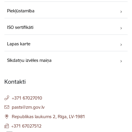
Piekļūstamība
ISO sertifikāti
Lapas karte
Sīkdatņu izvēles maiņa
Kontakti
+371 67027010
E-pasts:
pasts@zm.gov.lv
Republikas laukums 2, Rīga, LV-1981
+371 67027512