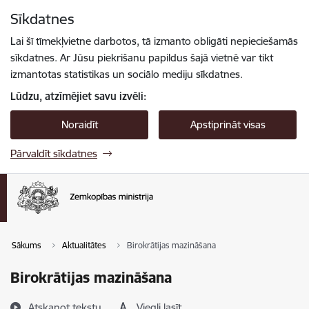
Pāriet uz lapas saturu
Sīkdatnes
Spied
lai meklētu
Enter
Lai šī tīmekļvietne darbotos, tā izmanto obligāti nepieciešamās
sīkdatnes. Ar Jūsu piekrišanu papildus šajā vietnē var tikt
izmantotas statistikas un sociālo mediju sīkdatnes.
Lūdzu, atzīmējiet savu izvēli:
Noraidīt
Apstiprināt visas
Pārvaldīt sīkdatnes
Sākums
Aktualitātes
Birokrātijas mazināšana
Birokrātijas mazināšana
Atskaņot tekstu
Viegli lasīt