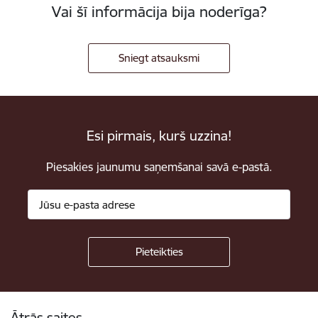
Vai šī informācija bija noderīga?
Sniegt atsauksmi
Esi pirmais, kurš uzzina!
Piesakies jaunumu saņemšanai savā e-pastā.
Kājene
Ātrās saites