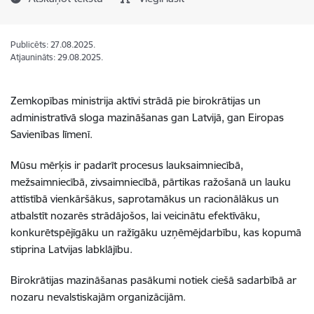
Publicēts: 27.08.2025.
Atjaunināts: 29.08.2025.
Zemkopības ministrija aktīvi strādā pie birokrātijas un
administratīvā sloga mazināšanas gan Latvijā, gan Eiropas
Savienības līmenī.
Mūsu mērķis ir padarīt procesus lauksaimniecībā,
mežsaimniecībā, zivsaimniecībā, pārtikas ražošanā un lauku
attīstībā vienkāršākus, saprotamākus un racionālākus un
atbalstīt nozarēs strādājošos, lai veicinātu efektīvāku,
konkurētspējīgāku un ražīgāku uzņēmējdarbību, kas kopumā
stiprina Latvijas labklājību.
Birokrātijas mazināšanas pasākumi notiek ciešā sadarbībā ar
nozaru nevalstiskajām organizācijām.