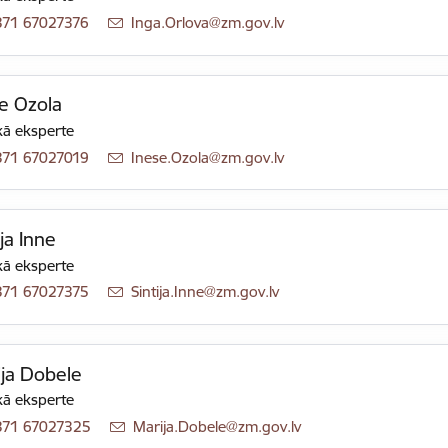
371 67027376
E-pasts:
Inga.Orlova@zm.gov.lv
e Ozola
ā eksperte
371 67027019
E-pasts:
Inese.Ozola@zm.gov.lv
ija Inne
ā eksperte
371 67027375
E-pasts:
Sintija.Inne@zm.gov.lv
ja Dobele
ā eksperte
371 67027325
E-pasts:
Marija.Dobele@zm.gov.lv