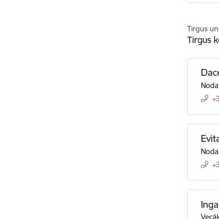
Tirgus un
Tirgus k
Dac
Nodaļ
+
Evit
Nodaļ
+
Inga
Vecāk