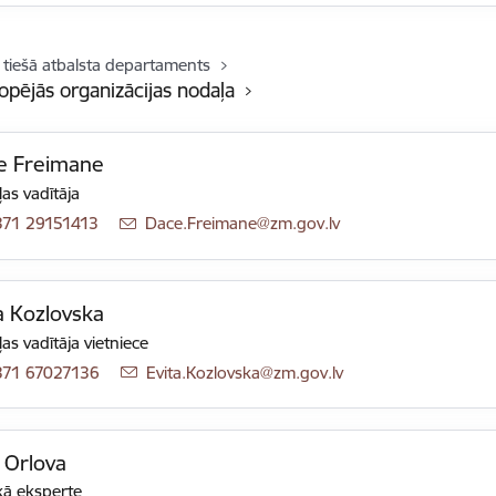
 tiešā atbalsta departaments
opējās organizācijas nodaļa
e Freimane
as vadītāja
371 29151413
E-pasts:
Dace.Freimane@zm.gov.lv
a Kozlovska
as vadītāja vietniece
371 67027136
E-pasts:
Evita.Kozlovska@zm.gov.lv
 Orlova
ā eksperte