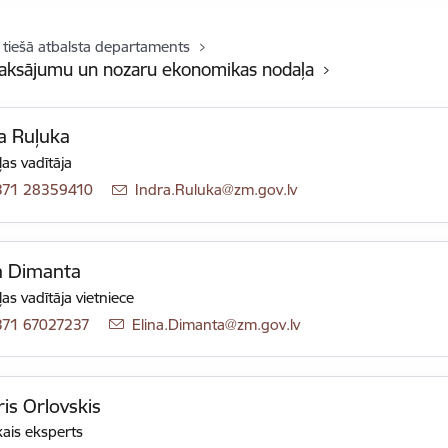
 tiešā atbalsta departaments
aksājumu un nozaru ekonomikas nodaļa
a Ruļuka
as vadītāja
371 28359410
E-pasts:
Indra.Ruluka@zm.gov.lv
a Dimanta
as vadītāja vietniece
371 67027237
E-pasts:
Elina.Dimanta@zm.gov.lv
is Orlovskis
ais eksperts