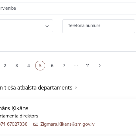
ūrvienība
Telefona numurs
ana
…
2
3
4
5
6
7
11
Lapa
Lapa
Lapa
Pašreizējā lapa
Lapa
Lapa
un tiešā atbalsta departaments
ārs Ķikāns
tamenta direktors
371 67027338
E-pasts:
Zigmars.Kikans@zm.gov.lv