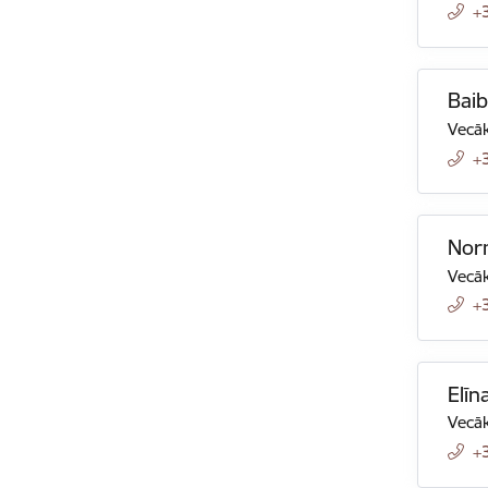
+
Baib
Vecāk
+
Nor
Vecāk
+
Elīn
Vecāk
+