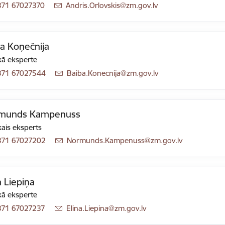
371 67027370
E-pasts:
Andris.Orlovskis@zm.gov.lv
a Koņečnija
ā eksperte
371 67027544
E-pasts:
Baiba.Konecnija@zm.gov.lv
munds Kampenuss
ais eksperts
371 67027202
E-pasts:
Normunds.Kampenuss@zm.gov.lv
a Liepiņa
ā eksperte
371 67027237
E-pasts:
Elina.Liepina@zm.gov.lv