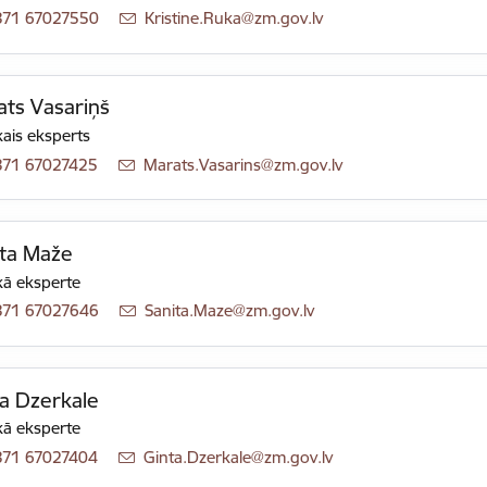
371 67027550
E-pasts:
Kristine.Ruka@zm.gov.lv
ts Vasariņš
ais eksperts
371 67027425
E-pasts:
Marats.Vasarins@zm.gov.lv
ita Maže
ā eksperte
371 67027646
E-pasts:
Sanita.Maze@zm.gov.lv
a Dzerkale
ā eksperte
371 67027404
E-pasts:
Ginta.Dzerkale@zm.gov.lv