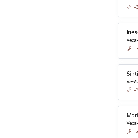
+
Ines
Vecāk
+
Sint
Vecāk
+
Mari
Vecāk
+