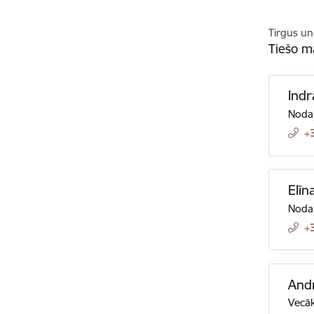
Tirgus un
Tiešo m
Indr
Nodaļ
+
Elīn
Nodaļ
+
Andr
Vecāk