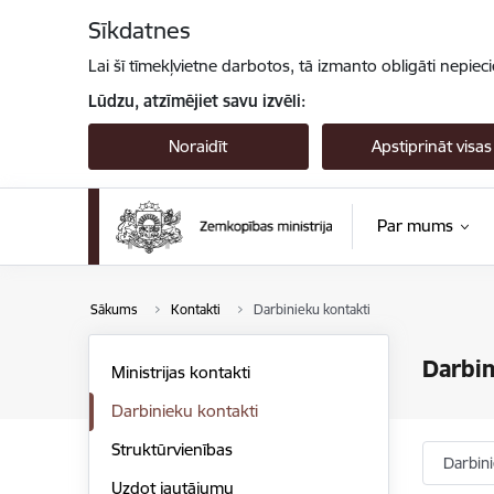
Pāriet uz lapas saturu
Sīkdatnes
Lai šī tīmekļvietne darbotos, tā izmanto obligāti nepiec
Lūdzu, atzīmējiet savu izvēli:
Noraidīt
Apstiprināt visas
Par mums
Sākums
Kontakti
Darbinieku kontakti
Darbin
Ministrijas kontakti
Darbinieku kontakti
Struktūrvienības
Darbin
Uzdot jautājumu