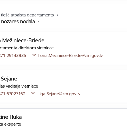
 tiešā atbalsta departaments
s nozares nodaļa
a Mežiniece-Briede
tamenta direktora vietniece
371 29143935
E-pasts:
Ilona.Meziniece-Briede@zm.gov.lv
 Sējāne
as vadītāja vietniece
371 67027162
E-pasts:
Liga.Sejane@zm.gov.lv
tīne Ruka
ā eksperte