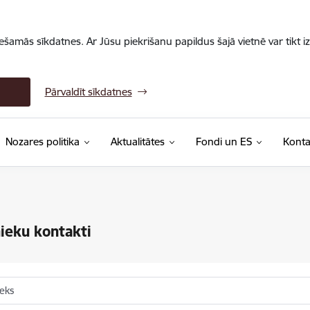
iešamās sīkdatnes. Ar Jūsu piekrišanu papildus šajā vietnē var tikt i
Pārvaldīt sīkdatnes
Nozares politika
Aktualitātes
Fondi un ES
Konta
ieku kontakti
ieks