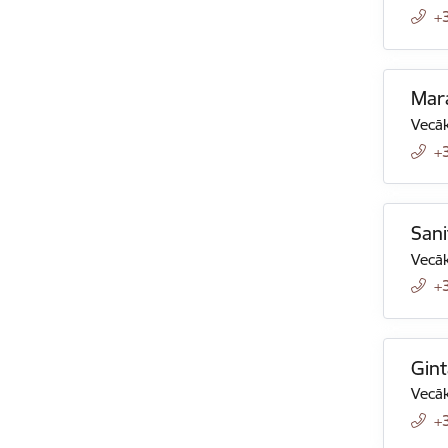
+
Mara
Vecāk
+
San
Vecāk
+
Gint
Vecāk
+