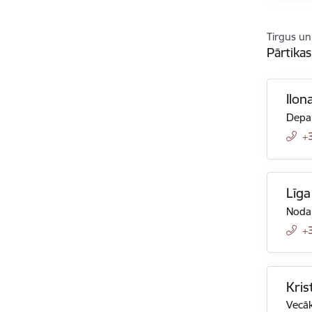
Tirgus un
Pārtika
Ilon
Depar
+
Līga
Nodaļ
+
Kris
Vecāk