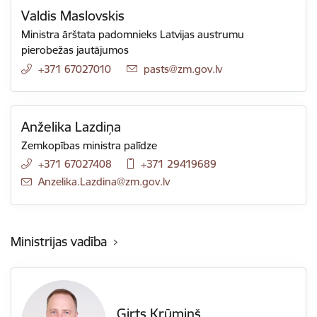
Valdis Maslovskis
Ministra ārštata padomnieks Latvijas austrumu
pierobežas jautājumos
+371 67027010
E-pasts:
pasts@zm.gov.lv
Anželika Lazdiņa
Zemkopības ministra palīdze
+371 67027408
+371 29419689
E-pasts:
Anzelika.Lazdina@zm.gov.lv
Ministrijas vadība
Ģirts Krūmiņš