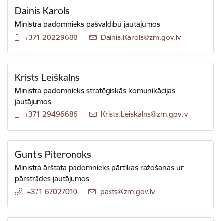
Dainis Karols
Ministra padomnieks pašvaldību jautājumos
+371 20229688
E-pasts:
Dainis.Karols@zm.gov.lv
Krists Leiškalns
Ministra padomnieks stratēģiskās komunikācijas
jautājumos
+371 29496686
E-pasts:
Krists.Leiskalns@zm.gov.lv
Guntis Piteronoks
Ministra ārštata padomnieks pārtikas ražošanas un
pārstrādes jautājumos
+371 67027010
E-pasts:
pasts@zm.gov.lv