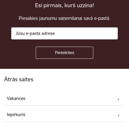
Esi pirmais, kurš uzzina!
Piesakies jaunumu saņemšanai savā e-pastā.
Kājene
Ātrās saites
Vakances
Iepirkumi