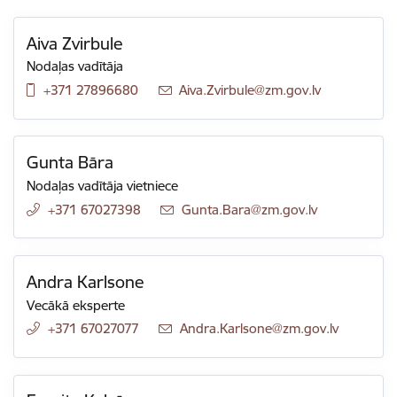
Aiva Zvirbule
Nodaļas vadītāja
+371 27896680
E-pasts:
Aiva.Zvirbule@zm.gov.lv
Gunta Bāra
Nodaļas vadītāja vietniece
+371 67027398
E-pasts:
Gunta.Bara@zm.gov.lv
Andra Karlsone
Vecākā eksperte
+371 67027077
E-pasts:
Andra.Karlsone@zm.gov.lv