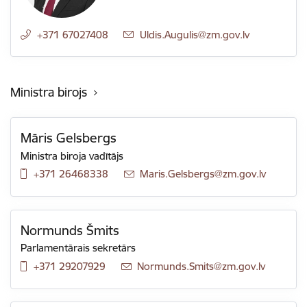
+371 67027408
E-pasts:
Uldis.Augulis@zm.gov.lv
Ministra birojs
Māris Gelsbergs
Ministra biroja vadītājs
+371 26468338
E-pasts:
Maris.Gelsbergs@zm.gov.lv
Normunds Šmits
Parlamentārais sekretārs
+371 29207929
E-pasts:
Normunds.Smits@zm.gov.lv