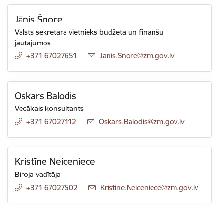
Jānis Šnore
Valsts sekretāra vietnieks budžeta un finanšu
jautājumos
+371 67027651
E-pasts:
Janis.Snore@zm.gov.lv
Oskars Balodis
Vecākais konsultants
+371 67027112
E-pasts:
Oskars.Balodis@zm.gov.lv
Kristīne Neiceniece
Biroja vadītāja
+371 67027502
E-pasts:
Kristine.Neiceniece@zm.gov.lv