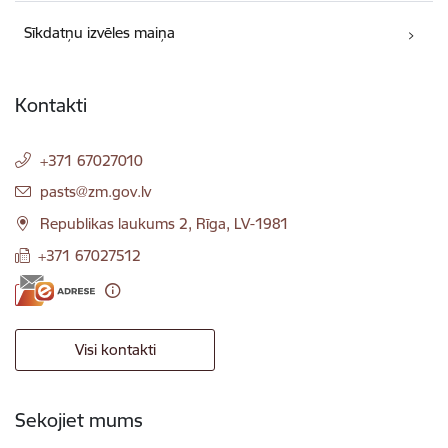
Sīkdatņu izvēles maiņa
Kontakti
+371 67027010
E-pasts:
pasts@zm.gov.lv
Republikas laukums 2, Rīga, LV-1981
+371 67027512
Visi kontakti
Sekojiet mums