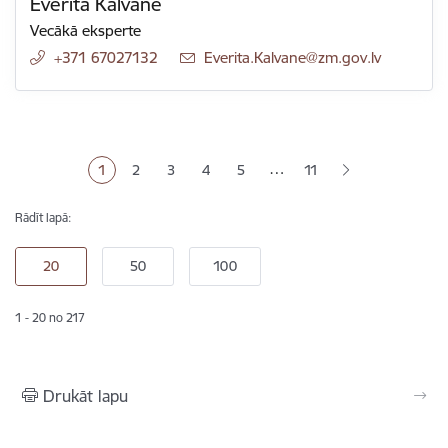
Everita Kalvāne
Vecākā eksperte
+371 67027132
E-pasts:
Everita.Kalvane@zm.gov.lv
Lapošana
…
1
2
3
4
5
11
Pašreizējā lapa
Lapa
Lapa
Lapa
Lapa
Rādīt lapā:
1 - 20 no 217
Drukāt lapu