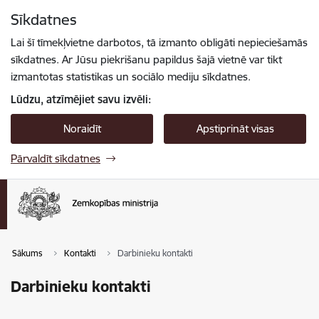
Pāriet uz lapas saturu
Sīkdatnes
Spied
lai meklētu
Enter
Lai šī tīmekļvietne darbotos, tā izmanto obligāti nepieciešamās
sīkdatnes. Ar Jūsu piekrišanu papildus šajā vietnē var tikt
izmantotas statistikas un sociālo mediju sīkdatnes.
Lūdzu, atzīmējiet savu izvēli:
Noraidīt
Apstiprināt visas
Pārvaldīt sīkdatnes
Sākums
Kontakti
Darbinieku kontakti
Darbinieku kontakti