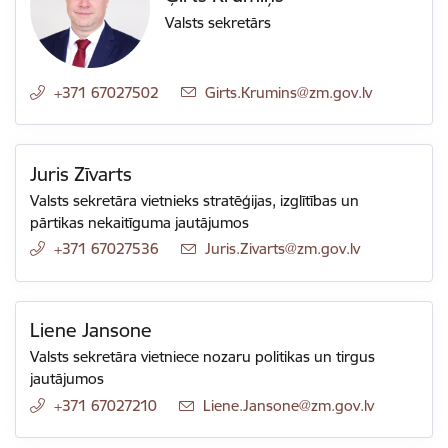
Valsts sekretārs
+371 67027502
E-pasts:
Girts.Krumins@zm.gov.lv
Juris Zīvarts
Valsts sekretāra vietnieks stratēģijas, izglītības un
pārtikas nekaitīguma jautājumos
+371 67027536
E-pasts:
Juris.Zivarts@zm.gov.lv
Liene Jansone
Valsts sekretāra vietniece nozaru politikas un tirgus
jautājumos
+371 67027210
E-pasts:
Liene.Jansone@zm.gov.lv