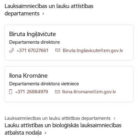
Lauksaimniecības un lauku attīstības
departaments
Biruta Ingiļāvičute
Departamenta direktore
+371 67027661
E-pasts:
Biruta.Ingilavicute@zm.gov.lv
Ilona Kromāne
Departamenta direktora vietniece
+371 26884979
E-pasts:
Ilona.Kromane@zm.gov.lv
Lauksaimniecības un lauku attīstības departaments
Lauku attīstības un bioloģiskās lauksaimniecības
atbalsta nodaļa