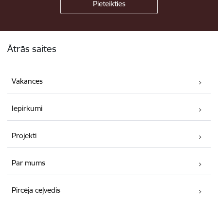
Kājene
Ātrās saites
Vakances
Iepirkumi
Projekti
Par mums
Pircēja ceļvedis