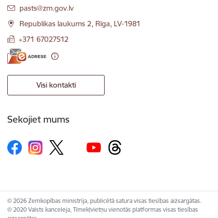
E-pasts:
pasts@zm.gov.lv
Republikas laukums 2, Rīga, LV-1981
+371 67027512
Visi kontakti
Sekojiet mums
© 2026 Zemkopības ministrija, publicētā satura visas tiesības aizsargātas.
© 2020 Valsts kanceleja, Tīmekļvietņu vienotās platformas visas tiesības