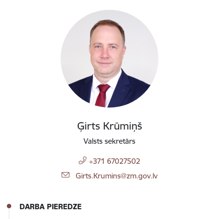
Ģirts Krūmiņš
Valsts sekretārs
+371 67027502
E-pasts:
Girts.Krumins@zm.gov.lv
DARBA PIEREDZE