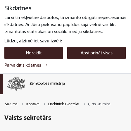
Pāriet uz lapas saturu
Sīkdatnes
Spied
lai meklētu
Enter
Lai šī tīmekļvietne darbotos, tā izmanto obligāti nepieciešamās
sīkdatnes. Ar Jūsu piekrišanu papildus šajā vietnē var tikt
izmantotas statistikas un sociālo mediju sīkdatnes.
Lūdzu, atzīmējiet savu izvēli:
Noraidīt
Apstiprināt visas
Pārvaldīt sīkdatnes
Sākums
Kontakti
Darbinieku kontakti
Ģirts Krūmiņš
Valsts sekretārs