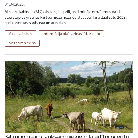
01.04.2025.
Ministru kabinets (MK) otrdien, 1. aprīlī, apstiprināja grozījumus valsts
atbalsta piešķiršanas kārtībā meža nozares attīstībai, lai aktualizētu 2025.
gada prioritārās atbalsta un attīstības…
Valsts atbalsts
Informācija plašsaziņas līdzekļiem
Mežsaimniecība
34 miljoni eiro lauksaimniekiem kredītprocentu