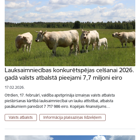
Lauksaimniecības konkurētspējas celšanai 2026.
gadā valsts atbalstā pieejami 7,7 miljoni eiro
17.02.2026.
Otrdien, 17. februārī, valdība apstiprināja izmaiņas valsts atbalsta
piešķiršanas kārtībā lauksaimniecībai un lauku attīstībai, atbalsta
pasākumiem paredzot 7 717 986 eiro. Kopējais finansējums…
Valsts atbalsts
Informācija plašsaziņas līdzekļiem