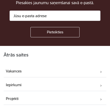
Piesakies jaunumu saņemšanai savā e-pastā.
Kājene
Ātrās saites
Vakances
Iepirkumi
Projekti