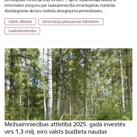
informatīvo ziņojumu par lauksaimniecībā izmantojamās marķētās
dīzeļdegvielas akcīzes nodokļa atvieglojuma pilnveidošanu…
Valsts atbalsts
Informācija plašsaziņas līdzekļiem
Lauksaimniecība
Mežsaimniecības attīstībā 2025. gadā investēs
virs 1,3 milj. eiro valsts budžeta naudas