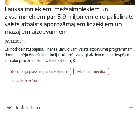
Lauksaimniekiem, mežsaimniekiem un
zivsaimniekiem par 5,9 miljoniem eiro palielināts
valsts atbalsts apgrozāmajiem līdzekļiem un
mazajiem aizdevumiem
03.12.2024.
Lai nodrošinātu papildu finansējumu divām valsts aizdevumu programmām ,
dodot iespēju finanšu institūcijai “Altum” izsniegt aizdevumus ar iespējami
zemāko procentu likmi, valdība otrdien, 3…
Informācija plašsaziņas līdzekļiem
Mežsaimniecība
Lauksaimniecība
Drukāt lapu