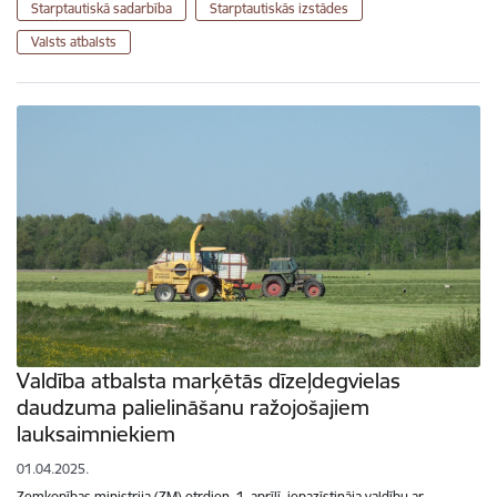
Starptautiskā sadarbība
Starptautiskās izstādes
Valsts atbalsts
Valdība atbalsta marķētās dīzeļdegvielas
daudzuma palielināšanu ražojošajiem
lauksaimniekiem
01.04.2025.
Zemkopības ministrija (ZM) otrdien, 1. aprīlī, iepazīstināja valdību ar