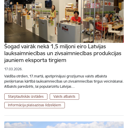
Šogad vairāk nekā 1,5 miljoni eiro Latvijas
lauksaimniecības un zivsaimniecības produkcijas
jauniem eksporta tirgiem
17.03.2026.
Valdība otrdien, 17.martā, apstiprinājusi grozījumus valsts atbalsta
piešķiršanas kārtībā lauksaimniecības un zivsaimniecības tirgus veicināšanai.
Atbalsts paredzēts, lai popularizētu Latvijas…
Starptautiskās izstādes
Valsts atbalsts
Informācija plašsaziņas līdzekļiem