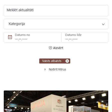
Meklēt aktualitāti
Kategorija
Datums no
Datums līdz
Aizvērt
Valsts atbalsts
Notīrīt filtrus