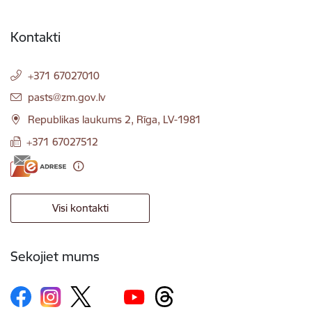
Kontakti
+371 67027010
E-pasts:
pasts@zm.gov.lv
Republikas laukums 2, Rīga, LV-1981
+371 67027512
Visi kontakti
Sekojiet mums