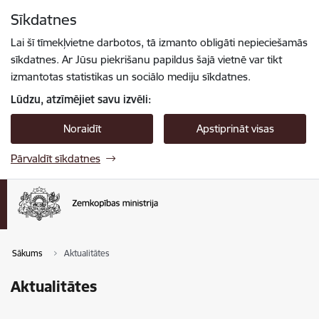
Pāriet uz lapas saturu
Sīkdatnes
Spied
lai meklētu
Enter
Lai šī tīmekļvietne darbotos, tā izmanto obligāti nepieciešamās
sīkdatnes. Ar Jūsu piekrišanu papildus šajā vietnē var tikt
izmantotas statistikas un sociālo mediju sīkdatnes.
Lūdzu, atzīmējiet savu izvēli:
Noraidīt
Apstiprināt visas
Pārvaldīt sīkdatnes
Sākums
Aktualitātes
Aktualitātes