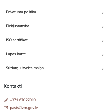
Privātuma politika
Piekļūstamība
ISO sertifikāti
Lapas karte
Sīkdatņu izvēles maiņa
Kontakti
+371 67027010
E-pasts:
pasts@zm.gov.lv