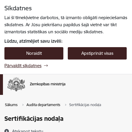
Pāriet uz lapas saturu
Sīkdatnes
Spied
lai meklētu
Enter
Lai šī tīmekļvietne darbotos, tā izmanto obligāti nepieciešamās
sīkdatnes. Ar Jūsu piekrišanu papildus šajā vietnē var tikt
izmantotas statistikas un sociālo mediju sīkdatnes.
Lūdzu, atzīmējiet savu izvēli:
Noraidīt
Apstiprināt visas
Pārvaldīt sīkdatnes
Sākums
Audita departaments
Sertifikācijas nodaļa
Sertifikācijas nodaļa
Atskaņot tekstu