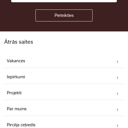
Kājene
Ātrās saites
Vakances
Iepirkumi
Projekti
Par mums
Pircēja ceļvedis