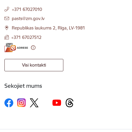
+371 67027010
E-pasts:
pasts@zm.gov.lv
Republikas laukums 2, Rīga, LV-1981
+371 67027512
Visi kontakti
Sekojiet mums