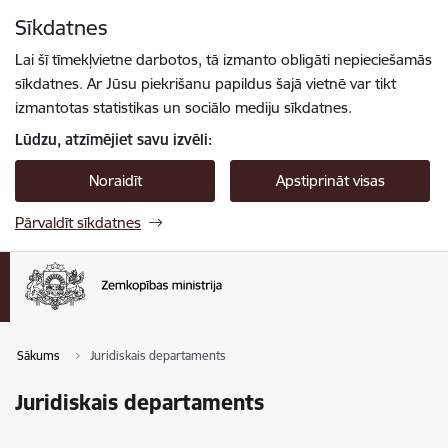
Pāriet uz lapas saturu
Sīkdatnes
Spied
lai meklētu
Enter
Lai šī tīmekļvietne darbotos, tā izmanto obligāti nepieciešamās
sīkdatnes. Ar Jūsu piekrišanu papildus šajā vietnē var tikt
izmantotas statistikas un sociālo mediju sīkdatnes.
Lūdzu, atzīmējiet savu izvēli:
Noraidīt
Apstiprināt visas
Pārvaldīt sīkdatnes
Sākums
Juridiskais departaments
Juridiskais departaments