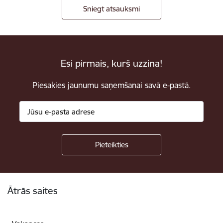
Sniegt atsauksmi
Esi pirmais, kurš uzzina!
Piesakies jaunumu saņemšanai savā e-pastā.
Kājene
Ātrās saites