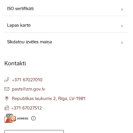
ISO sertifikāti
Lapas karte
Sīkdatņu izvēles maiņa
Kontakti
+371 67027010
E-pasts:
pasts@zm.gov.lv
Republikas laukums 2, Rīga, LV-1981
+371 67027512