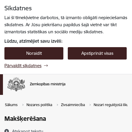
Pāriet uz lapas saturu
Sīkdatnes
Spied
lai meklētu
Enter
Lai šī tīmekļvietne darbotos, tā izmanto obligāti nepieciešamās
sīkdatnes. Ar Jūsu piekrišanu papildus šajā vietnē var tikt
izmantotas statistikas un sociālo mediju sīkdatnes.
Lūdzu, atzīmējiet savu izvēli:
Noraidīt
Apstiprināt visas
Pārvaldīt sīkdatnes
Sākums
Nozares politika
Zivsaimniecība
Nozari regulējošā liku
Makšķerēšana
Atskaņot tekstu