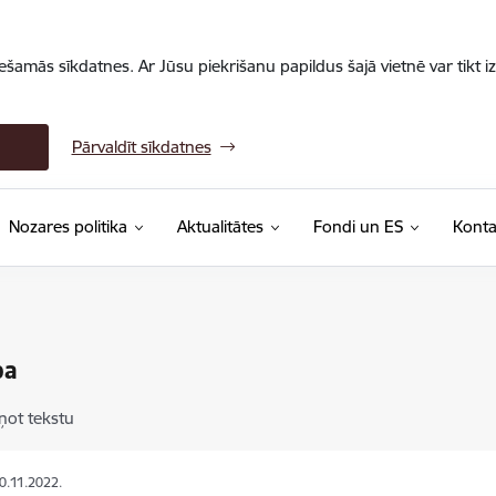
iešamās sīkdatnes. Ar Jūsu piekrišanu papildus šajā vietnē var tikt i
Pārvaldīt sīkdatnes
Nozares politika
Aktualitātes
Fondi un ES
Konta
ba
ņot tekstu
30.11.2022.