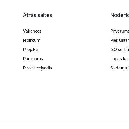
Kājene
Ātrās saites
Noderīg
Vakances
Privātuma
Iepirkumi
Piekļūsta
Projekti
ISO sertif
Par mums
Lapas kar
Pircēja ceļvedis
Sīkdatņu 