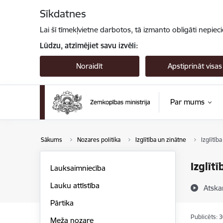
Pāriet uz lapas saturu
Sīkdatnes
Lai šī tīmekļvietne darbotos, tā izmanto obligāti nepiec
Lūdzu, atzīmējiet savu izvēli:
Noraidīt
Apstiprināt visas
Par mums
Sākums
Nozares politika
Izglītība un zinātne
Izglītība
Izglītī
Lauksaimniecība
Lauku attīstība
Atska
Pārtika
Publicēts: 
Meža nozare