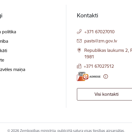
i
Kontakti
 politika
+371 67027010
E-pasts:
pasts@zm.gov.lv
mība
Republikas laukums 2, R
ikāti
1981
te
+371 67027512
izvēles maiņa
Visi kontakti
© 2026 Zemkopības ministrija, publicētā satura visas tiesības aizsargātas.