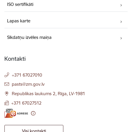
ISO sertifikāti
Lapas karte
Sīkdatņu izvēles maiņa
Kontakti
+371 67027010
E-pasts:
pasts@zm.gov.lv
Republikas laukums 2, Rīga, LV-1981
+371 67027512
Visi kontakti