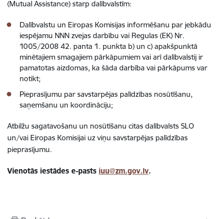
(Mutual Assistance) starp dalībvalstīm:
Dalībvalstu un Eiropas Komisijas informēšanu par jebkādu
iespējamu NNN zvejas darbību vai Regulas (EK) Nr.
1005/2008 42. panta 1. punkta b) un c) apakšpunktā
minētajiem smagajiem pārkāpumiem vai arī dalībvalstij ir
pamatotas aizdomas, ka šāda darbība vai pārkāpums var
notikt;
Pieprasījumu par savstarpējas palīdzības nosūtīšanu,
saņemšanu un koordināciju;
Atbilžu sagatavošanu un nosūtīšanu citas dalībvalsts SLO
un/vai Eiropas Komisijai uz viņu savstarpējas palīdzības
pieprasījumu.
Vienotās iestādes e-pasts
iuu@zm.gov.lv
.