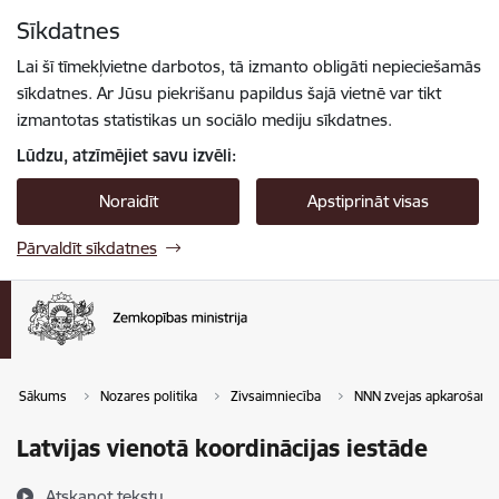
Pāriet uz lapas saturu
Sīkdatnes
Spied
lai meklētu
Enter
Lai šī tīmekļvietne darbotos, tā izmanto obligāti nepieciešamās
sīkdatnes. Ar Jūsu piekrišanu papildus šajā vietnē var tikt
izmantotas statistikas un sociālo mediju sīkdatnes.
Lūdzu, atzīmējiet savu izvēli:
Noraidīt
Apstiprināt visas
Pārvaldīt sīkdatnes
Sākums
Nozares politika
Zivsaimniecība
NNN zvejas apkarošana 
Latvijas vienotā koordinācijas iestāde
Atskaņot tekstu