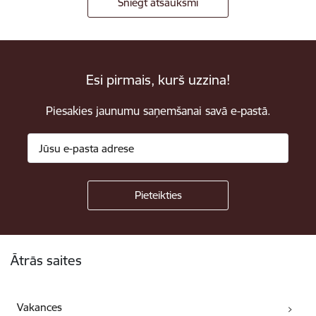
Sniegt atsauksmi
Esi pirmais, kurš uzzina!
Piesakies jaunumu saņemšanai savā e-pastā.
Kājene
Ātrās saites
Vakances