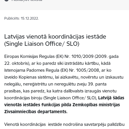
Publicēts: 15.12.2022.
Latvijas vienotā koordinācijas iestāde
(Single Liaison Office/ SLO)
Eiropas Komisijas Regulas (EK) Nr. 1010/2009 (2009. gada
22. oktobris), ar ko paredz sīki izstrādātu kārtību, kādā
īstenojama Padomes Regula (EK) Nr. 1005/2008, ar ko
izveido Kopienas sistēmu, lai aizkavētu, novērstu un izskaustu
nelegālu, nereģistrētu un neregulētu zveju 39. panta
prasības, kas paredz, ka katra dalībvalsts izraugās vienotu
koordinācijas biroju (Single Liaison Office/ SLO),
Latvijā šādas
vienotās iestādes funkcijas pilda Zemkopības ministrijas
Zivsaimniecības departaments.
Vienotā koordinācijas iestāde nodrošina savstarpēju palīdzību