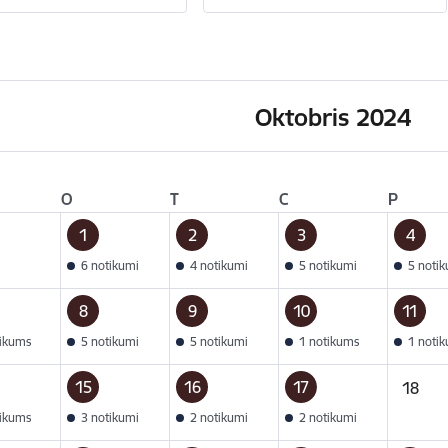
Oktobris 2024
O
T
C
P
1
2
3
4
6 notikumi
4 notikumi
5 notikumi
5 noti
8
9
10
11
tikums
5 notikumi
5 notikumi
1 notikums
1 noti
15
16
17
18
tikums
3 notikumi
2 notikumi
2 notikumi