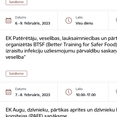
Sanāksme
Datums
Laiks
6.–9. februāris, 2023
Visu dienu
EK Patērētāju, veselības, lauksaimniecības un pār
organizētās BTSF (Better Training for Safer Food
izraisītu infekciju uzliesmojumu pārvaldību saskaņ
veselība”
Sanāksme
Datums
Laiks
7.–8. februāris, 2023
10.00–17.00
EK Augu, dzīvnieku, pārtikas aprites un dzīvnieku
komitejas (PAFF) sanāksme