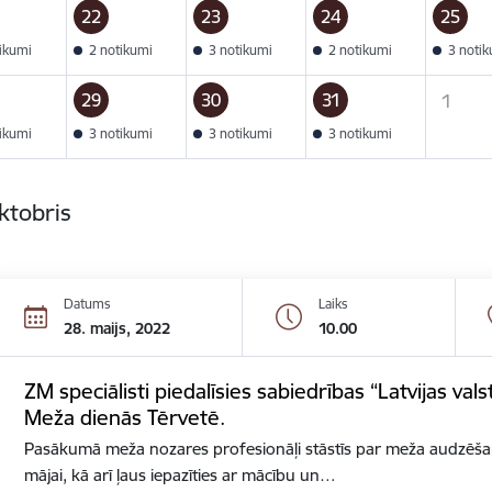
22
23
24
25
tikumi
2 notikumi
3 notikumi
2 notikumi
3 noti
29
30
31
1
tikumi
3 notikumi
3 notikumi
3 notikumi
ktobris
Datums
Laiks
28. maijs, 2022
10.00
ZM speciālisti piedalīsies sabiedrības “Latvijas vals
Meža dienās Tērvetē.
Pasākumā meža nozares profesionāļi stāstīs par meža audzēšana
mājai, kā arī ļaus iepazīties ar mācību un…