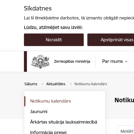
Pāriet uz lapas saturu
Sīkdatnes
Lai šī tīmekļvietne darbotos, tā izmanto obligāti nepiec
Lūdzu, atzīmējiet savu izvēli:
Noraidīt
Apstiprināt visas
Par mums
Sākums
Aktualitātes
Notikumu kalendārs
Notik
Notikumu kalendārs
Jaunumi
Ārkārtas situācija lauksaimniecībā
Meklēt
Informācija presei