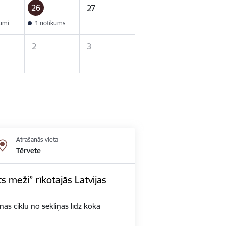
26
27
kumi
1 notikums
2
3
Atrašanās vieta
Tērvete
ts meži” rīkotajās Latvijas
s ciklu no sēkliņas līdz koka