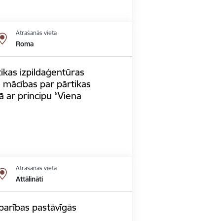
Atrašanās vieta
Roma
tikas izpildaģentūras
) mācības par pārtikas
ā ar principu “Viena
Atrašanās vieta
Attālināti
 barības pastāvīgās