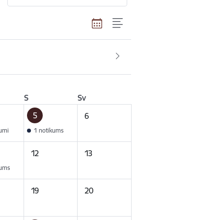
S
Sv
5
6
kumi
1 notikums
12
13
kums
19
20