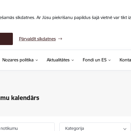
iešamās sīkdatnes. Ar Jūsu piekrišanu papildus šajā vietnē var tikt i
Pārvaldīt sīkdatnes
Nozares politika
Aktualitātes
Fondi un ES
Konta
umu kalendārs
 notikumu
Kategorija