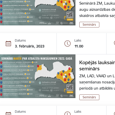
Seminārā ZM, Lauku a
augu aizsardzības d
skaidros atbalsta 
Seminārs
Datums
Laiks
3. februāris, 2023
11.00
Kopējās lauksaim
seminārs
ZM, LAD, VAAD un LL
saņemšanas nosacīju
periodā un atbildēs
Seminārs
Datums
Laiks