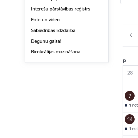
Interešu pārstāvības reģistrs
Foto un video
Sabiedrības līdzdalība
Degunu gaisā!
Birokrātijas mazināšana
P
28
7
1 no
14
1 no