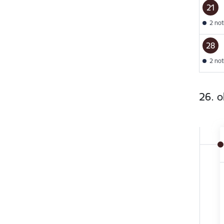
21
2 no
28
2 no
26. o