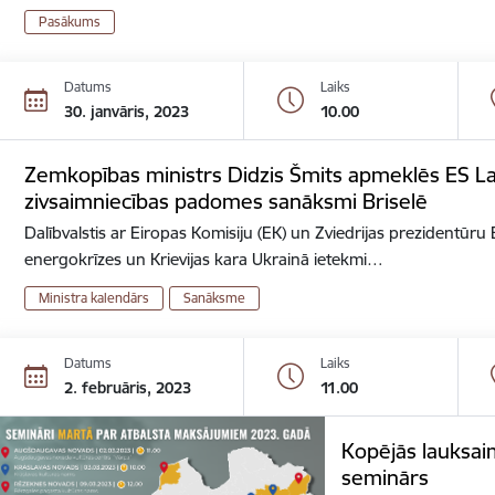
Pasākums
Datums
Laiks
30. janvāris, 2023
10.00
Zemkopības ministrs Didzis Šmits apmeklēs ES L
zivsaimniecības padomes sanāksmi Briselē
Dalībvalstis ar Eiropas Komisiju (EK) un Zviedrijas prezidentūr
energokrīzes un Krievijas kara Ukrainā ietekmi…
Ministra kalendārs
Sanāksme
Datums
Laiks
2. februāris, 2023
11.00
Kopējās lauksaim
seminārs