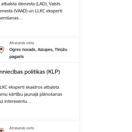
tbalsta dienesta (LAD), Valsts
ienesta (VAAD) un LLKC eksperti
saņemšanas…
Atrašanās vieta
Ogres novads, Aizupes, Tīnūžu
pagasts
niecības politikas (KLP)
KC eksperti skaidros atbalsta
mu kārtību jaunajā plānošanas
 uz interesentu…
Atrašanās vieta