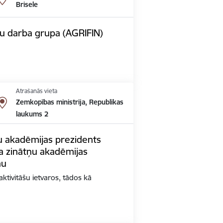
Brisele
u darba grupa (AGRIFIN)
Atrašanās vieta
Zemkopības ministrija, Republikas
laukums 2
ņu akadēmijas prezidents
ža zinātņu akadēmijas
mu
ktivitāšu ietvaros, tādos kā