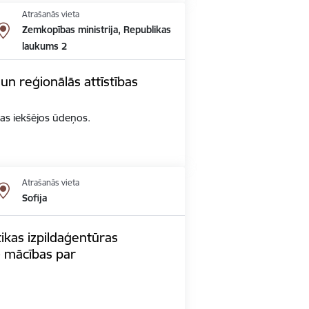
Atrašanās vieta
Zemkopības ministrija, Republikas
laukums 2
un reģionālās attīstības
jas iekšējos ūdeņos.
Atrašanās vieta
Sofija
tikas izpildaģentūras
) mācības par