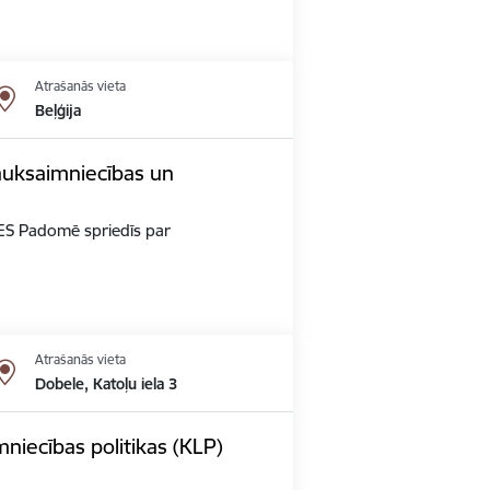
Atrašanās vieta
Beļģija
auksaimniecības un
u ES Padomē spriedīs par
Atrašanās vieta
Dobele, Katoļu iela 3
niecības politikas (KLP)