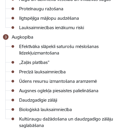
Proteīnaugu ražošana
Ilgtspējīga mājlopu audzēšana
Lauksaimniecības ienākumu riski
Augkopība
Efektīvāka slāpekli saturošu mēslošanas
līdzekļuizmantošana
„Zaļās platības”
Precīzā lauksaimniecība
Ūdens resursu izmantošana aramzemē
Augsnes oglekļa piesaistes palielināšana
Daudzgadīgie zālāji
Bioloģiskā lauksaimniecība
Kultūraugu dažādošana un daudzgadīgo zālāju
saglabāšana