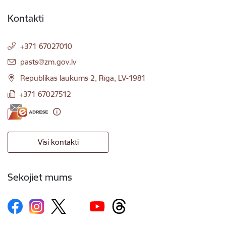
Kontakti
+371 67027010
E-pasts:
pasts@zm.gov.lv
Republikas laukums 2, Rīga, LV-1981
+371 67027512
Visi kontakti
Sekojiet mums