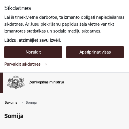
Pāriet uz lapas saturu
Sīkdatnes
Spied
lai meklētu
Enter
Lai šī tīmekļvietne darbotos, tā izmanto obligāti nepieciešamās
sīkdatnes. Ar Jūsu piekrišanu papildus šajā vietnē var tikt
izmantotas statistikas un sociālo mediju sīkdatnes.
Lūdzu, atzīmējiet savu izvēli:
Noraidīt
Apstiprināt visas
Pārvaldīt sīkdatnes
Sākums
Somija
Somija