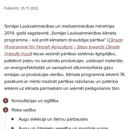
Publicēts: 25.11.2022.
Somijas Lauksaimniecības un mežsaimniecības ministrijas
2014. gadā sagatavotā „Somijas Lauksaimniecības klimata
programma – soļi pretī klimatam draudzīgai pārtikai” (
Climate
Programme for Finnish Agriculture – Steps towards Climate
Friendly Food
) tiecas veicināt pārtikas sistēmas ilgtspējību,
palielinot peļņu no saražotās produkcijas, uzlabojot materiālu
un energoefektivitāti un samazinot siltumnīcefekta gāzu
emisijas uz produkcijas vienību. Klimata programmā ietverti 76
pasākumi ar mērķi mazināt pārtikas ražošanas un patēriņa
ietekmi uz klimata pārmaiņām un sekmēt pielāgošanos tām.
Konsultācijas un izglītība
Riska vadība
Augu selekcija un šķirņu pārbaudes
Augu un dzīvnieku veselība un invazīvās sugas