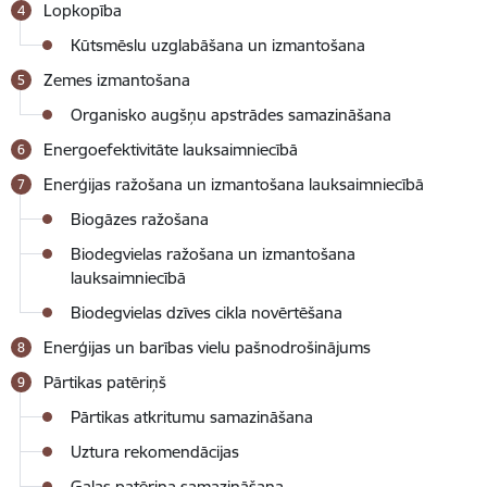
Lopkopība
Kūtsmēslu uzglabāšana un izmantošana
Zemes izmantošana
Organisko augšņu apstrādes samazināšana
Energoefektivitāte lauksaimniecībā
Enerģijas ražošana un izmantošana lauksaimniecībā
Biogāzes ražošana
Biodegvielas ražošana un izmantošana
lauksaimniecībā
Biodegvielas dzīves cikla novērtēšana
Enerģijas un barības vielu pašnodrošinājums
Pārtikas patēriņš
Pārtikas atkritumu samazināšana
Uztura rekomendācijas
Gaļas patēriņa samazināšana