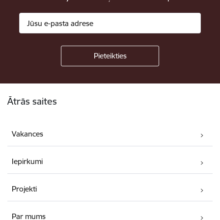
Kājene
Ātrās saites
Vakances
Iepirkumi
Projekti
Par mums