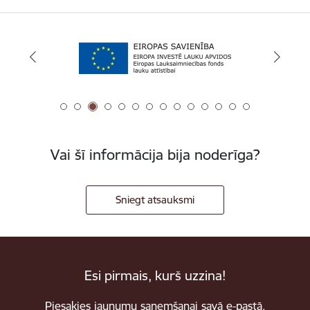
Vai šī informācija bija noderīga?
Sniegt atsauksmi
Esi pirmais, kurš uzzina!
Piesakies jaunumu saņemšanai savā e-pastā.