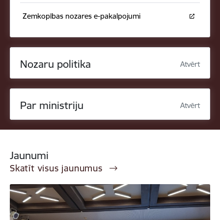
Zemkopības nozares e-pakalpojumi
Nozaru politika
Atvērt
Par ministriju
Atvērt
Jaunumi
Skatīt visus jaunumus