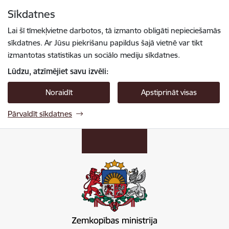
Pāriet uz lapas saturu
Sīkdatnes
Spied
lai meklētu
Enter
Lai šī tīmekļvietne darbotos, tā izmanto obligāti nepieciešamās
sīkdatnes. Ar Jūsu piekrišanu papildus šajā vietnē var tikt
izmantotas statistikas un sociālo mediju sīkdatnes.
Lūdzu, atzīmējiet savu izvēli:
Noraidīt
Apstiprināt visas
Pārvaldīt sīkdatnes
Zemkopības ministrija