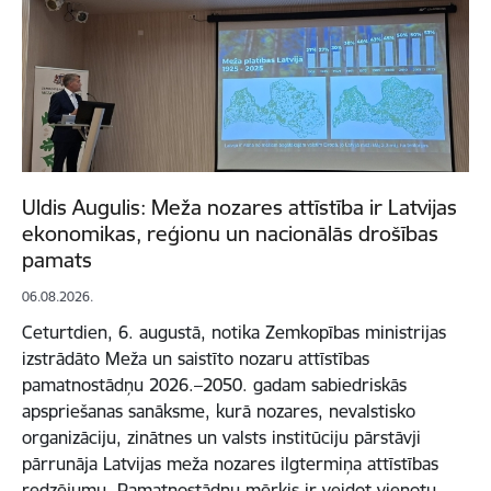
Uldis Augulis: Meža nozares attīstība ir Latvijas
ekonomikas, reģionu un nacionālās drošības
pamats
06.08.2026.
Ceturtdien, 6. augustā, notika Zemkopības ministrijas
izstrādāto Meža un saistīto nozaru attīstības
pamatnostādņu 2026.–2050. gadam sabiedriskās
apspriešanas sanāksme, kurā nozares, nevalstisko
organizāciju, zinātnes un valsts institūciju pārstāvji
pārrunāja Latvijas meža nozares ilgtermiņa attīstības
redzējumu. Pamatnostādņu mērķis ir veidot vienotu