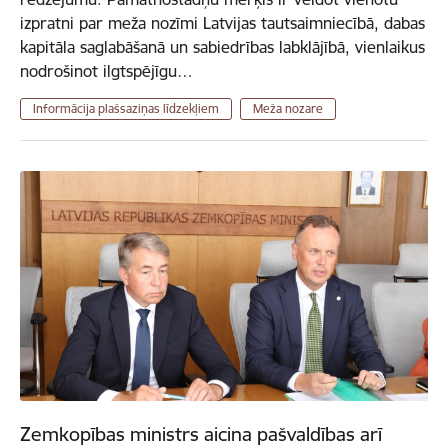
izpratni par meža nozīmi Latvijas tautsaimniecībā, dabas
kapitāla saglabāšanā un sabiedrības labklājībā, vienlaikus
nodrošinot ilgtspējīgu…
Informācija plašsaziņas līdzekļiem
Meža nozare
Zemkopības ministrs aicina pašvaldības arī