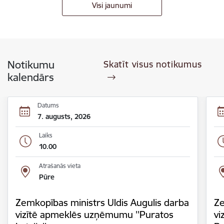
Visi jaunumi
Notikumu
Skatīt visus notikumus
kalendārs
Datums
7. augusts, 2026
Laiks
10.00
Atrašanās vieta
Pūre
Zemkopības ministrs Uldis Augulis darba
Ze
vizītē apmeklēs uzņēmumu ''Puratos
vi