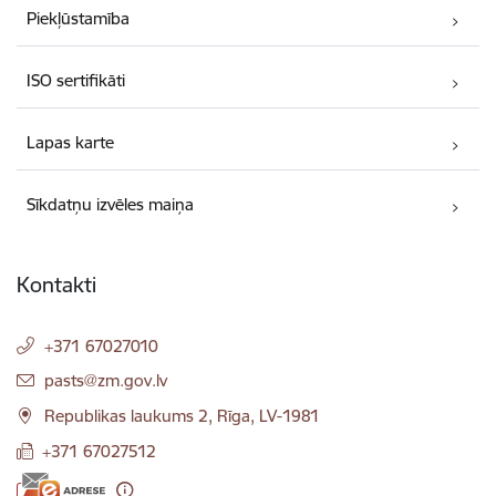
Piekļūstamība
ISO sertifikāti
Lapas karte
Sīkdatņu izvēles maiņa
Kontakti
+371 67027010
E-pasts:
pasts@zm.gov.lv
Republikas laukums 2, Rīga, LV-1981
+371 67027512