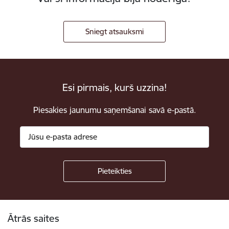
Sniegt atsauksmi
Esi pirmais, kurš uzzina!
Piesakies jaunumu saņemšanai savā e-pastā.
Kājene
Ātrās saites