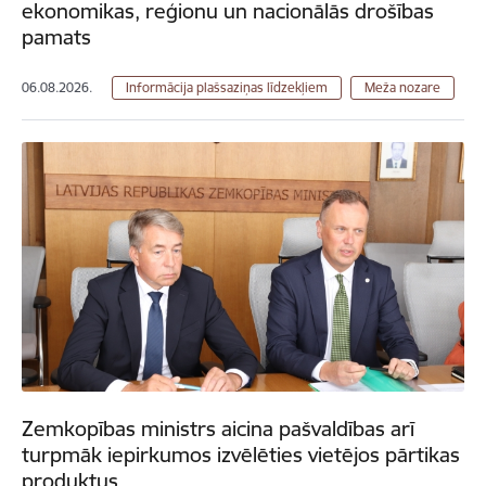
ekonomikas, reģionu un nacionālās drošības
pamats
06.08.2026.
Informācija plašsaziņas līdzekļiem
Meža nozare
Zemkopības ministrs aicina pašvaldības arī
turpmāk iepirkumos izvēlēties vietējos pārtikas
produktus