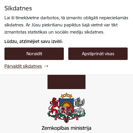
Pāriet uz lapas saturu
Sīkdatnes
Spied
lai meklētu
Enter
Lai šī tīmekļvietne darbotos, tā izmanto obligāti nepieciešamās
sīkdatnes. Ar Jūsu piekrišanu papildus šajā vietnē var tikt
izmantotas statistikas un sociālo mediju sīkdatnes.
Lūdzu, atzīmējiet savu izvēli:
Noraidīt
Apstiprināt visas
Pārvaldīt sīkdatnes
Zemkopības ministrija