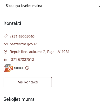
Sīkdatņu izvēles maiņa
Kontakti
+371 67027010
E-pasts:
pasts@zm.gov.lv
Republikas laukums 2, Rīga, LV-1981
+371 67027512
Visi kontakti
Sekojiet mums