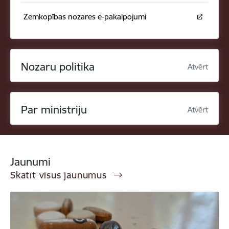
Zemkopības nozares e-pakalpojumi
Nozaru politika
Atvērt
Par ministriju
Atvērt
Jaunumi
Skatīt visus jaunumus