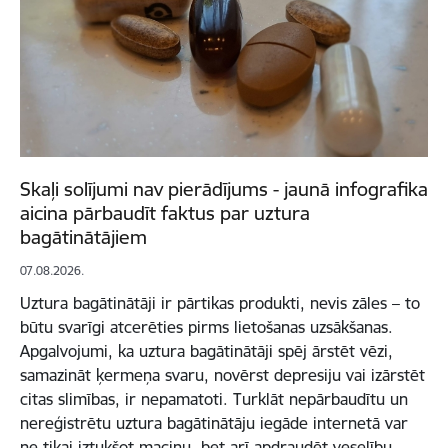
Skaļi solījumi nav pierādījums - jaunā infografika
aicina pārbaudīt faktus par uztura
bagātinātājiem
07.08.2026.
Uztura bagātinātāji ir pārtikas produkti, nevis zāles – to
būtu svarīgi atcerēties pirms lietošanas uzsākšanas.
Apgalvojumi, ka uztura bagātinātāji spēj ārstēt vēzi,
samazināt ķermeņa svaru, novērst depresiju vai izārstēt
citas slimības, ir nepamatoti. Turklāt nepārbaudītu un
nereģistrētu uztura bagātinātāju iegāde internetā var
ne tikai iztukšot maciņu, bet arī apdraudēt veselību.