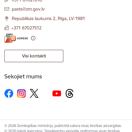
E-pasts:
pasts@zm.gov.lv
Republikas laukums 2, Rīga, LV-1981
+371 67027512
Visi kontakti
Sekojiet mums
© 2026 Zemkopības ministrija, publicētā satura visas tiesības aizsargātas.
© 2020 Valsts kanceleja, Tīmekļvietņu vienotās platformas visas tiesības