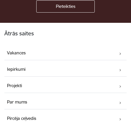
Kājene
Ātrās saites
Vakances
Iepirkumi
Projekti
Par mums
Pircēja ceļvedis