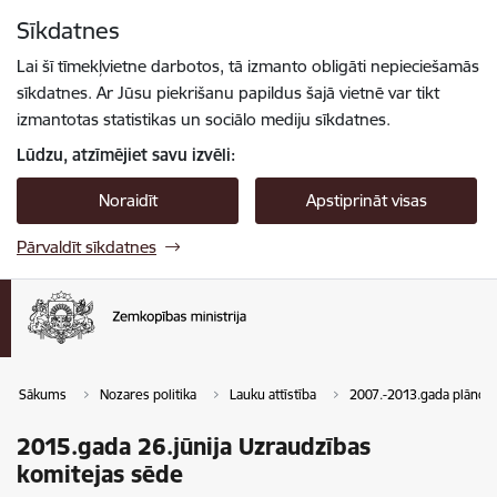
Pāriet uz lapas saturu
Sīkdatnes
Spied
lai meklētu
Enter
Lai šī tīmekļvietne darbotos, tā izmanto obligāti nepieciešamās
sīkdatnes. Ar Jūsu piekrišanu papildus šajā vietnē var tikt
izmantotas statistikas un sociālo mediju sīkdatnes.
Lūdzu, atzīmējiet savu izvēli:
Noraidīt
Apstiprināt visas
Pārvaldīt sīkdatnes
Sākums
Nozares politika
Lauku attīstība
2007.-2013.gada plānoš
2015.gada 26.jūnija Uzraudzības
komitejas sēde