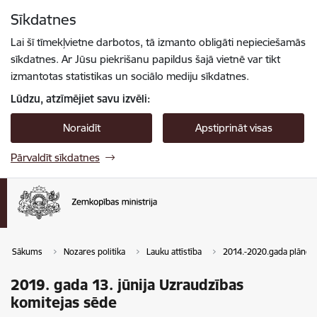
Pāriet uz lapas saturu
Sīkdatnes
Spied
lai meklētu
Enter
Lai šī tīmekļvietne darbotos, tā izmanto obligāti nepieciešamās
sīkdatnes. Ar Jūsu piekrišanu papildus šajā vietnē var tikt
izmantotas statistikas un sociālo mediju sīkdatnes.
Lūdzu, atzīmējiet savu izvēli:
Noraidīt
Apstiprināt visas
Pārvaldīt sīkdatnes
Sākums
Nozares politika
Lauku attīstība
2014.-2020.gada plānoš
2019. gada 13. jūnija Uzraudzības
komitejas sēde