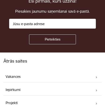
Esi pirmais, kurš uzzina!
Piesakies jaunumu saņemšanai savā e-pastā.
Kājene
Ātrās saites
Vakances
Iepirkumi
Projekti