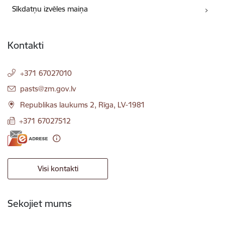
Sīkdatņu izvēles maiņa
Kontakti
+371 67027010
E-pasts:
pasts@zm.gov.lv
Republikas laukums 2, Rīga, LV-1981
+371 67027512
Visi kontakti
Sekojiet mums